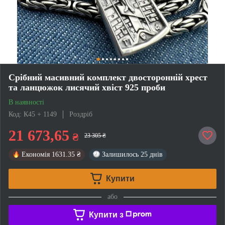
Срібний масивний комплект двосторонній хрест
та ланцюжок лисячий хвіст 925 проби
В наявності
Код: К45 + 1149
Роздріб
21 673,65
₴
23 305 ₴
Економія
1631.35 ₴
Залишилось
25 днів
Купити
або
Купити з