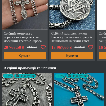
Срібний комплект з
Срібний комплект кулон
Сріб
чорнінням ланцюжок та
Валькнут та шолом страху із
прав
масивний хрест 925 проба
ланцюжком лисячий хвіст
ланц
925 проби
бісм
20 767,50
17 967,60
16 
₴
₴
23 075 ₴
19 320 ₴
Купити
Купити
Акційні пропозиції та новинки
–15%
Подарунок
–12%
Подарунок