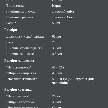
Тип застежки
Карабін
Плетіння ланцюжка
Лисячий хвіст
Плетіння браслета
Лисячий Хвіст
Розмір
55 см
Розміри
Довжина кулона/підвіски
60 мм
Вага
75 г
Ширина кулона/підвіски
35 мм
Ширина ланцюжка
4.5 мм
Розміри ланцюжка
"Вага ланцюжка"
48 - 52 г
"Ширина ланцюжка"
4,5 мм
"Довжина ланцюжка"
55 - 60 см (55 - середня для
чоловіків)
Розміри хрестика
"Вага хрестика"
26,5 г
"Ширина хрестика"
35 мм
"Довжина хрестика (з
60 мм