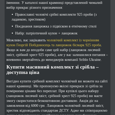
іменини. У каталозі нашої крамниці представлений чималий
вибір прикрас різного призначення:
Православні чоловічі срібні комплекти 925 проби (з
ладанкою, хрестиком)
Поєднання ланцюжка з підвіскою в етнічному стилі
Набір: патріотичний кулон + ланцюжок
Можливо, вас зацікавить
чоловічий комплект із чорнінням
кулон Георгій Побідоносець та ланцюжок бісмарк 925 проба
.
Якщо ж вам до вподоби саме цей набір (ланцюжок лисячий
хвіст, срібний хрест 925 проби), але у вас залишилися питання –
впевнено звертайтесь до менеджерів компанії Sriblo Ukraine.
Купити масивний комплект зі срібла –
доступна ціна
Вигідно купити срібний комплект чоловічий ви можете на сайті
нашої крамниці. Ми пропонуємо якісні прикраси зі срібла за
помірними цінами без переплат. При купівлі цього набору
(ланцюжок лисячий хвіст, срібний хрест 925 проби) ви маєте
змогу скористатися безкоштовною доставкою. Акція діє на
замовлення від 6000 грн. Ланцюжок чоловічий лисячий хвіст,
хрестик відповідають стандартам ДСТУ. Адже ми співпрацюємо