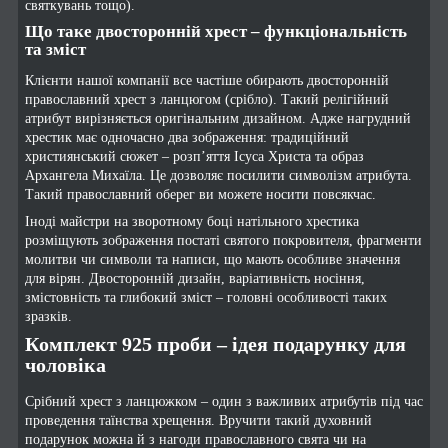
святкувань тощо).
Що таке двосторонній хрест – функціональність
та зміст
Клієнти нашої компанії все частіше обирають двосторонній
православний хрест з ланцюгом (срібло). Такий релігійний
атрибут вирізняється оригінальним дизайном. Адже нагрудний
хрестик має одночасно два зображення: традиційний
християнський сюжет – розп’яття Ісуса Христа та образ
Архангела Михаїла. Це дозволяє посилити символізм атрибута.
Такий православний оберег ви можете носити повсякчас.
Іноді майстри на зворотному боці натільного хрестика
розміщують зображення постаті святого покровителя, фрагменти
молитви чи символи та написи, що мають особливе значення
для вірян. Двосторонній дизайн, варіативність носіння,
змістовність та глибокий зміст – головні особливості таких
зразків.
Комплект 925 проби – ідея подарунку для
чоловіка
Срібний хрест з ланцюжком – один з важливих атрибутів під час
проведення таїнства хрещення. Вручити такий духовний
подарунок можна й з нагоди православного свята чи на