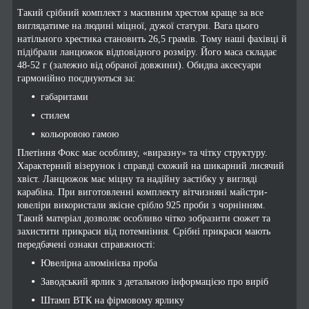
Такий срібний комплект з масивним хрестом краще за все
виглядатиме на людині міцної, дужої статури. Вага цього
натільного хрестика становить 26,5 грамів. Тому наші фахівці й
підібрали ланцюжок відповідного розміру. Його маса складає
48-52 г (залежно від обраної довжини). Обидва аксесуари
гармонійно поєднуються за:
габаритами
стилем
кольоровою гамою
Плетіння Фокс має особливу, «виразну» та чітку структуру.
Характерний візерунок і справді схожий на шикарний лисячий
хвіст. Ланцюжок має міцну та надійну застібку у вигляді
карабіна. При виготовленні комплекту вітчизняні майстри-
ювеліри використали якісне срібло 925 проби з чорнінням.
Такий матеріал дозволяє особливо чітко зобразити сюжет та
захистити прикраси від потемніння. Срібні прикраси мають
передбачені ознаки справжності:
Ювелірна алюмінієва проба
Заводський ярлик з детальною інформацією про виріб
Штамп ВТК на фірмовому ярлику