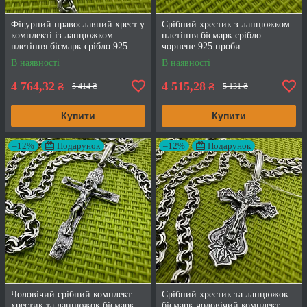
Фігурний православний хрест у
Срібний хрестик з ланцюжком
комплекті із ланцюжком
плетіння бісмарк срібло
плетіння бісмарк срібло 925
чорнене 925 проби
проби
В наявності
В наявності
4 764,32
4 515,28
₴
₴
5 414 ₴
5 131 ₴
Купити
Купити
–12%
Подарунок
–12%
Подарунок
Чоловічий срібний комплект
Срібний хрестик та ланцюжок
хрестик та ланцюжок бісмарк
бісмарк чоловічий комплект