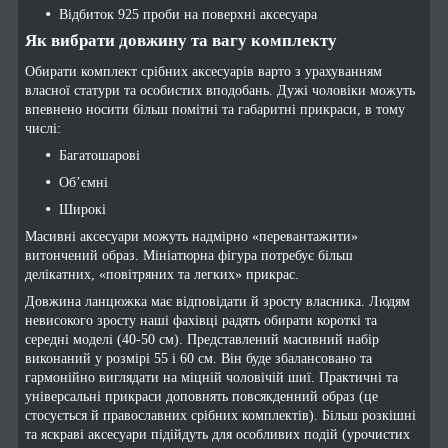
Відбиток 925 проби на поверхні аксесуара
Як вибрати довжину та вагу комплекту
Обирати комплект срібних аксесуарів варто з урахуванням
власної статури та особистих вподобань. Дужі чоловіки можуть
впевнено носити більш помітні та габаритні прикраси, в тому
числі:
Багатошарові
Об’ємні
Широкі
Масивні аксесуари можуть надмірно «перевантажити»
витончений образ. Мініатюрна фігура потребує більш
делікатних, «повітряних та легких» прикрас.
Довжина ланцюжка має відповідати й зросту власника. Людям
невисокого зросту наші фахівці радять обирати короткі та
середні моделі (40-50 см). Представлений масивний набір
виконаний у розмірі 55 і 60 см. Він буде збалансовано та
гармонійно виглядати на міцній чоловічій шиї. Практичні та
універсальні прикраси доповнять повсякденний образ (це
стосується й православних срібних комплектів). Більш розкішні
та яскраві аксесуари підійдуть для особливих подій (урочистих