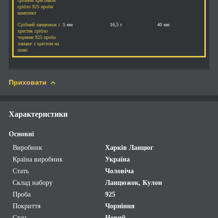
срібним хрестиком
срібло 925 проби
комплект
Срібний ланцюжок і
5 мм
16,5 г
40 мм
хрестик срібло
чорнене 925 проба
ланцюг з хрестом на
шию
Приховати
Характеристики
Основні
Виробник
Харків Ланцюг
Країна виробник
Україна
Стать
Чоловіча
Склад набору
Ланцюжок, Кулон
Проба
925
Покриття
Чорніння
Стан
Новий