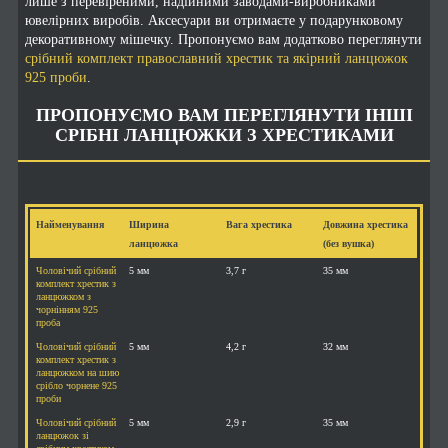
лише з перевіреними, надійними заводами-виробниками
ювелірних виробів. Аксесуари ви отримаєте у подарунковому
декоративному мішечку. Пропонуємо вам додатково переглянути
срібний комплект православний хрестик та якірний ланцюжок
925 проби
.
ПРОПОНУЄМО ВАМ ПЕРЕГЛЯНУТИ ІНШІ
СРІБНІ ЛАНЦЮЖКИ З ХРЕСТИКАМИ
Найменування
Ширина
Вага хрестика
Довжина хрестика
ланцюжка
(без вушка)
Чоловічий срібний
5 мм
3,7 г
35 мм
комплект хрестик з
ланцюжком з
чорнінням 925
проба
Чоловічий срібний
5 мм
4,2 г
32 мм
комплект хрестик з
ланцюжком на шию
срібло чорнене 925
проби
Чоловічий срібний
5 мм
2,9 г
35 мм
ланцюжок зі