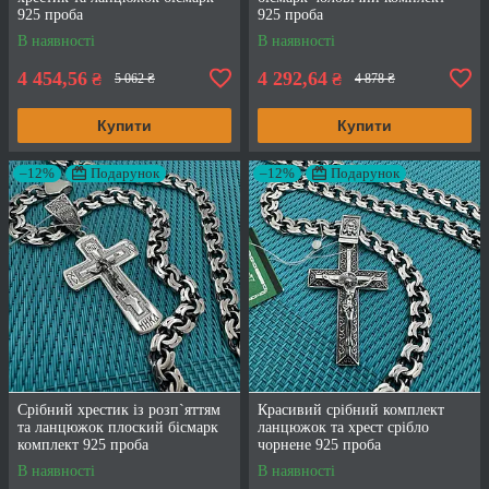
925 проба
925 проба
В наявності
В наявності
4 454,56
4 292,64
₴
₴
5 062 ₴
4 878 ₴
Купити
Купити
–12%
Подарунок
–12%
Подарунок
Срібний хрестик із розп`яттям
Красивий срібний комплект
та ланцюжок плоский бісмарк
ланцюжок та хрест срібло
комплект 925 проба
чорнене 925 проба
В наявності
В наявності