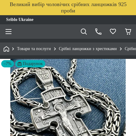
Великий вибір чоловічих срібних ланцюжків 925
проби
Sriblo Ukraine
Товари та послуги
Срібні ланцюжки з хрестиками
Срібн
–7%
Подарунок