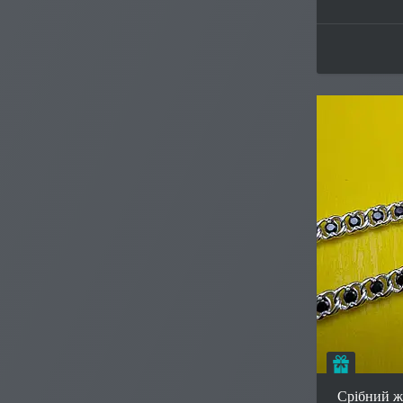
Подаруно
Срібний жі