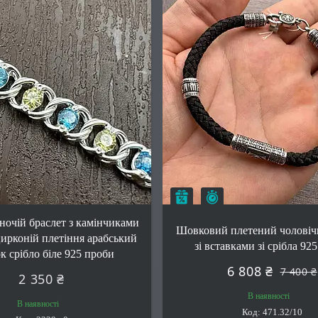
Залишилось 23 дні
к
–8%
ночій браслет з камінчиками
Шовковий плетений чоловіч
ирконій плетіння арабський
зі вставками зі срібла 92
к срібло біле 925 проби
6 808 ₴
7 400 ₴
2 350 ₴
В наявності
В наявності
471.32/10