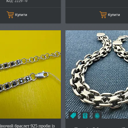
2229 - 0
Купити
Купити
Залишилось 23 дн
к
комплектом дешевше
–5%
ночий браслет 925 проби із