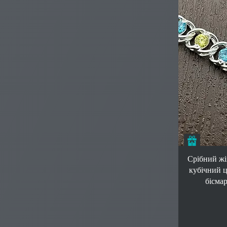
Подаруно
Срібний жі
кубічний ц
бісмар