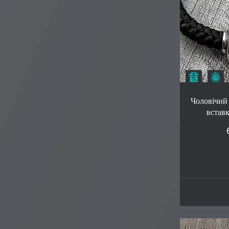
З
–10%
Чоловічий 
вставк