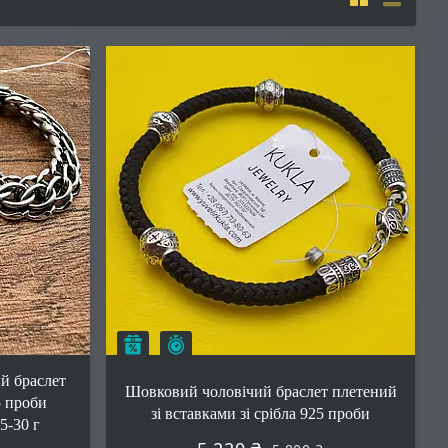
Залишилось 23 дні
–10%
й браслет
Шовковий чоловічий браслет плетений
5 проби
зі вставками зі срібла 925 проби
5-30 г