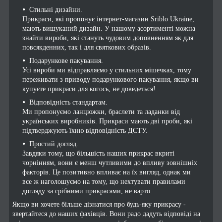
Стильні дизайни.
Прикраси, які пропонує інтернет-магазин Sriblo Ukraine,
мають вишуканий дизайн. У нашому асортименті можна
знайти вироби, які стануть чудовим доповненням як для
повсякденних, так і для святкових образів.
Подарункове пакування.
Усі вироби ми відправляємо у стильних мішечках, тому
переживати з приводу подарункового пакування, якщо ви
купуєте прикраси для когось, не доведеться!
Відповідність стандартам.
Ми пропонуємо ланцюжки, браслети та ладанки від
українських виробників. Прикраси мають дві проби, які
підтверджують їхню відповідність ДСТУ.
Простий догляд.
Завдяки тому, що більшість наших прикрас вкриті
чорнінням, вони є менш чутливими до впливу зовнішніх
факторів. Це позитивно впливає на їх вигляд, однак ми
все ж наголошуємо на тому, що нехтувати правилами
догляду за срібними прикрасами, не варто.
Якщо ви хочете більше дізнатися про будь-яку прикрасу -
звертайтеся до наших фахівців. Вони радо дадуть відповіді на