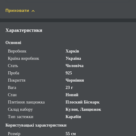
Приховати
Характеристики
Основні
Виробник
Харків
Країна виробник
Україна
Стать
Чоловіча
Проба
925
Покриття
Чорніння
Вага
23 г
Стан
Новий
Плетіння ланцюжка
Плоский Бісмарк
Склад набору
Кулон, Ланцюжок
Тип застежки
Карабін
Користувацькі характеристики
Розмір
55 см