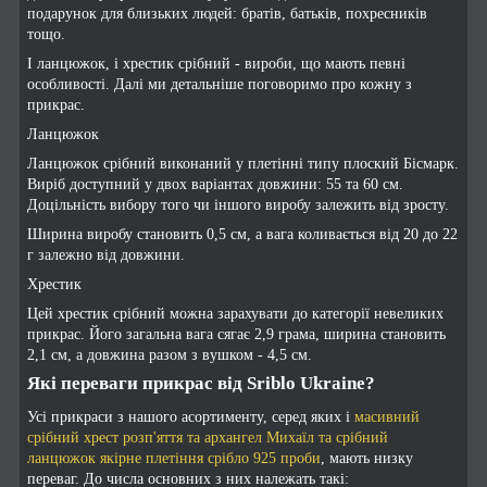
подарунок для близьких людей: братів, батьків, похресників
тощо.
І ланцюжок, і хрестик срібний - вироби, що мають певні
особливості. Далі ми детальніше поговоримо про кожну з
прикрас.
Ланцюжок
Ланцюжок срібний виконаний у плетінні типу плоский Бісмарк.
Виріб доступний у двох варіантах довжини: 55 та 60 см.
Доцільність вибору того чи іншого виробу залежить від зросту.
Ширина виробу становить 0,5 см, а вага коливається від 20 до 22
г залежно від довжини.
Хрестик
Цей хрестик срібний можна зарахувати до категорії невеликих
прикрас. Його загальна вага сягає 2,9 грама, ширина становить
2,1 см, а довжина разом з вушком - 4,5 см.
Які переваги прикрас від Sriblo Ukraine?
Усі прикраси з нашого асортименту, серед яких і
масивний
срібний хрест розп'яття та архангел Михаїл та срібний
ланцюжок якірне плетіння срібло 925 проби
, мають низку
переваг. До числа основних з них належать такі: