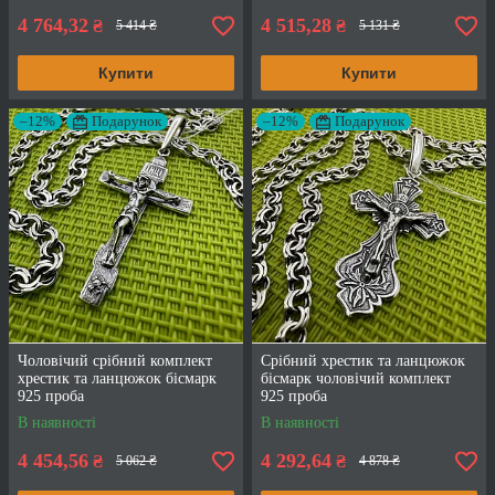
4 764,32
4 515,28
₴
₴
5 414 ₴
5 131 ₴
Купити
Купити
–12%
Подарунок
–12%
Подарунок
Чоловічий срібний комплект
Срібний хрестик та ланцюжок
хрестик та ланцюжок бісмарк
бісмарк чоловічий комплект
925 проба
925 проба
В наявності
В наявності
4 454,56
4 292,64
₴
₴
5 062 ₴
4 878 ₴