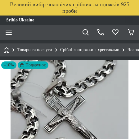
Великий вибір чоловічих срібних ланцюжків 925
проби
Sriblo Ukraine
Товари та послуги
Срібні ланцюжки з хрестиками
Чолов
–10%
Подарунок