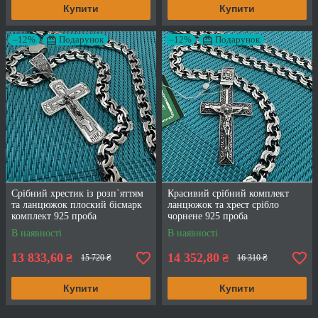
Купити
Купити
–12%
Подарунок
–12%
Подарунок
Срібний хрестик із розп`яттям
Красивий срібний комплект
та ланцюжок плоский бісмарк
ланцюжок та хрест срібло
комплект 925 проба
чорнене 925 проба
В наявності
В наявності
13 833,60
14 352,80
₴
₴
15 720 ₴
16 310 ₴
Купити
Купити