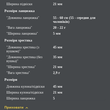
Ширина підвіски
21 мм
Розміри ланцюжка
"Довжина ланцюжка"
55 - 60 см (55 - середня для
чоловіків)
"Вага ланцюжка"
20 - 22 г
"Ширина ланцюжка"
5 мм
Розміри хрестика
"Довжина хрестика (з
45 мм
вушком)"
"Довжина хрестика (без
35 мм
вушка)"
"Ширина хрестика"
21 мм
"Вага хрестика"
2,9 г
Розміри
Довжина кулона/підвіски
45 мм
Ширина кулона/підвіски
21 мм
Ширина ланцюжка
5
Приховати