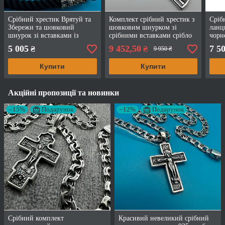
Срібний хрестик Врятуй та
Комплект срібний хрестик з
Сріб
Збережи та шовковий
шовковим шнурком зі
ланц
шнурок зі вставками із
срібними вставками срібло
чорн
срібла 925 проба чорніння
чорнене 925 проби
5 005
9 452,50
7 5
₴
₴
9 950 ₴
Купити
Купити
Акційні пропозиції та новинки
–15%
Подарунок
–12%
Подарунок
Срібний комплект
Красивий невеликий срібний