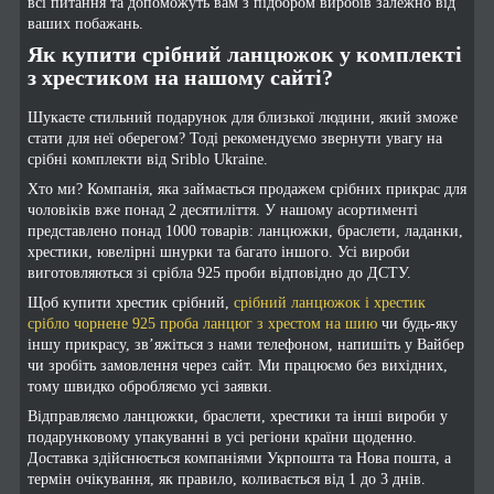
всі питання та допоможуть вам з підбором виробів залежно від
ваших побажань.
Як купити срібний ланцюжок у комплекті
з хрестиком на нашому сайті?
Шукаєте стильний подарунок для близької людини, який зможе
стати для неї оберегом? Тоді рекомендуємо звернути увагу на
срібні комплекти від Sriblo Ukraine.
Хто ми? Компанія, яка займається продажем срібних прикрас для
чоловіків вже понад 2 десятиліття. У нашому асортименті
представлено понад 1000 товарів: ланцюжки, браслети, ладанки,
хрестики, ювелірні шнурки та багато іншого. Усі вироби
виготовляються зі срібла 925 проби відповідно до ДСТУ.
Щоб купити хрестик срібний,
срібний ланцюжок і хрестик
срібло чорнене 925 проба ланцюг з хрестом на шию
чи будь-яку
іншу прикрасу, зв’яжіться з нами телефоном, напишіть у Вайбер
чи зробіть замовлення через сайт. Ми працюємо без вихідних,
тому швидко обробляємо усі заявки.
Відправляємо ланцюжки, браслети, хрестики та інші вироби у
подарунковому упакуванні в усі регіони країни щоденно.
Доставка здійснюється компаніями Укрпошта та Нова пошта, а
термін очікування, як правило, коливається від 1 до 3 днів.