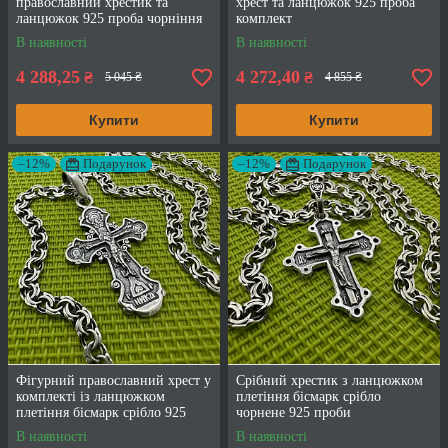
православний хрестик та
хрест та ланцюжок 925 проба
ланцюжок 925 проба чорніння
комплект
В наявності
В наявності
4 288,25
4 272,40
₴
₴
5 045 ₴
4 855 ₴
Купити
Купити
–12%
Подарунок
–12%
Подарунок
Фігурний православний хрест у
Срібний хрестик з ланцюжком
комплекті із ланцюжком
плетіння бісмарк срібло
плетіння бісмарк срібло 925
чорнене 925 проби
проби
В наявності
В наявності