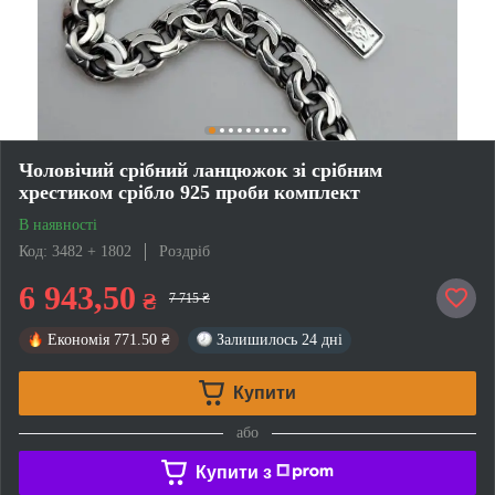
Чоловічий срібний ланцюжок зі срібним
хрестиком срібло 925 проби комплект
В наявності
Код: 3482 + 1802
Роздріб
6 943,50
₴
7 715 ₴
Економія
771.50 ₴
Залишилось
24 дні
Купити
або
Купити з