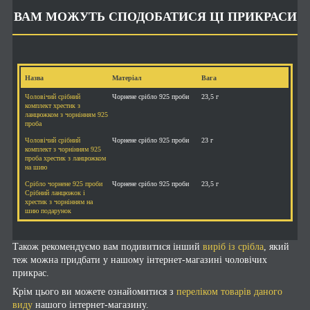
ВАМ МОЖУТЬ СПОДОБАТИСЯ ЦІ ПРИКРАСИ
Назва
Матеріал
Вага
Чоловічий срібний
Чорнене срібло 925 проби
23,5 г
комплект хрестик з
ланцюжком з чорнінням 925
проба
Чоловічий срібний
Чорнене срібло 925 проби
23 г
комплект з чорнінням 925
проба хрестик з ланцюжком
на шию
Срібло чорнене 925 проби
Чорнене срібло 925 проби
23,5 г
Срібний ланцюжок і
хрестик з чорнінням на
шию подарунок
Також рекомендуємо вам подивитися інший
виріб із срібла
, який
теж можна придбати у нашому інтернет-магазині чоловічих
прикрас.
Крім цього ви можете ознайомитися з
переліком товарів даного
виду
нашого інтернет-магазину.