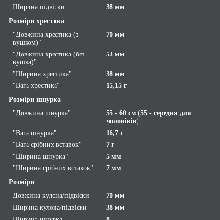
Ширина підвіски
38 мм
Розміри хрестика
"Довжина хрестика (з
70 мм
вушком)"
"Довжина хрестика (без
52 мм
вушка)"
"Ширина хрестика"
38 мм
"Вага хрестика"
15,15 г
Розміри шнурка
"Довжина шнурка"
55 - 60 см (55 - середня для
чоловіків)
"Вага шнурка"
16,7 г
"Вага срібних вставок"
7 г
"Ширина шнурка"
5 мм
"Ширина срібних вставок"
7 мм
Розміри
Довжина кулона/підвіски
70 мм
Ширина кулона/підвіски
38 мм
Ширина шнурка
8