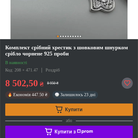
Комплект срібний хрестик з шовковим шнурком
срібло чорнене 925 проби
В наявності
Код: 208 + 471.47
Роздріб
8 502,50
₴
8 950 ₴
Економія
447.50 ₴
Залишилось
23 дні
Купити
або
Купити з