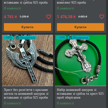
вставками зі срібла 925 проба
комплект 925 проба
В наявності
В наявності
4 761
5 476,50
₴
₴
5 290 ₴
6 085 ₴
Купити
Купити
–10%
Подарунок
–10%
Подарунок
Хрест без розп'яття з крилами
Набір шовковий шнурок зі
ангела та шовковий шнурок зі
вставками зі срібла та хрест 925
вставками зі срібла 925 проби
проб зберігання
В наявності
В наявності