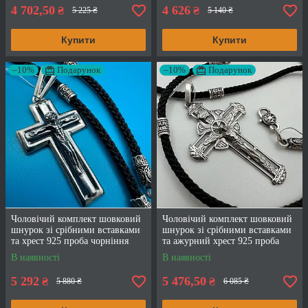
4 702,50
4 626
₴
₴
5 225 ₴
5 140 ₴
Купити
Купити
–10%
Подарунок
–10%
Подарунок
Чоловічий комплект шовковий
Чоловічий комплект шовковий
шнурок зі срібними вставками
шнурок зі срібними вставками
та хрест 925 проба чорніння
та ажурний хрест 925 проба
чорніння
В наявності
В наявності
5 292
5 476,50
₴
₴
5 880 ₴
6 085 ₴