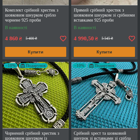
Комплект срібний хрестик з
Прямий срібний хрестик з
шовковим шнурком срібло
шовковим шнурком зі срібними
чорнене 925 проби
вставками 925 проби
В наявності
В наявності
4 860
4 990,50
₴
₴
5 400 ₴
5 545 ₴
Купити
Купити
–10%
Подарунок
–10%
Подарунок
Чорнений срібний хрестик з
Срібний хрест та шовковий
шовковим шнурком із
шнурок зі вставками зі срібла