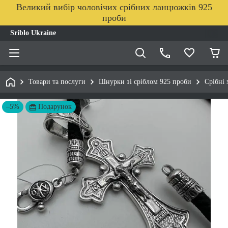
Великий вибір чоловічих срібних ланцюжків 925
проби
Sriblo Ukraine
Товари та послуги
Шнурки зі сріблом 925 проби
Срібні
–5%
Подарунок