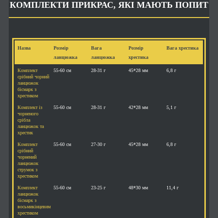
КОМПЛЕКТИ ПРИКРАС, ЯКІ МАЮТЬ ПОПИТ
Назва
Розмір
Вага
Розмір
Вага хрестика
ланцюжка
ланцюжка
хрестика
Комплект
55-60 см
28-31 г
45*28 мм
6,8 г
срібний чорний
ланцюжок
бісмарк з
хрестиком
Комплект із
55-60 см
28-31 г
42*28 мм
5,1 г
чорненого
срібла
ланцюжок та
хрестик
Комплект
55-60 см
27-30 г
45*28 мм
6,8 г
срібний
чорнений
ланцюжок
струмок з
хрестиком
Комплект
55-60 см
23-25 г
48*30 мм
11,4 г
ланцюжок
бісмарк з
восьмикінцевим
хрестиком