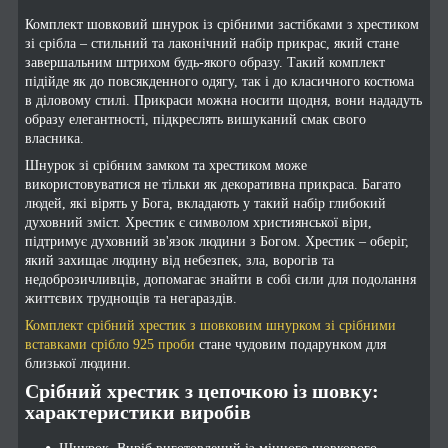
Комплект шовковий шнурок із срібними застібками з хрестиком
зі срібла – стильний та лаконічний набір прикрас, який стане
завершальним штрихом будь-якого образу. Такий комплект
підійде як до повсякденного одягу, так і до класичного костюма
в діловому стилі. Прикраси можна носити щодня, вони нададуть
образу елегантності, підкреслять вишуканий смак свого
власника.
Шнурок зі срібним замком та хрестиком може
використовуватися не тільки як декоративна прикраса. Багато
людей, які вірять у Бога, вкладають у такий набір глибокий
духовний зміст. Хрестик є символом християнської віри,
підтримує духовний зв'язок людини з Богом. Хрестик – оберіг,
який захищає людину від небезпек, зла, ворогів та
недоброзичливців, допомагає знайти в собі сили для подолання
життєвих труднощів та негараздів.
Комплект срібний хрестик з шовковим шнурком зі срібними
вставками срібло 925 проби
стане чудовим подарунком для
близької людини.
Срібний хрестик з цепочкою із шовку:
характеристики виробів