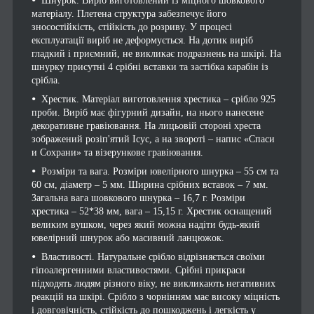
Шнурок. Виріб виготовлений із міцного шовкового
матеріалу. Плетена структура забезпечує його
зносостійкість, стійкість до розриву. У процесі
експлуатації виріб не деформується. На дотик виріб
гладкий і приємний, не викликає подразнень на шкірі. На
шнурку присутні 4 срібні вставки та застібка карабін із
срібла.
Хрестик. Матеріал виготовлення хрестика – срібло 925
проби. Виріб має фігурний дизайн, на нього нанесене
декоративне гравіювання. На лицьовій стороні хреста
зображений розіп'ятий Ісус, а на звороті – напис «Спаси
и Сохрани» та візерункове гравіювання.
Розміри та вага. Розміри ювелірного шнурка – 55 см та
60 см, діаметр – 5 мм. Ширина срібних вставок – 7 мм.
Загальна вага шовкового шнурка – 16,7 г. Розміри
хрестика – 52*38 мм, вага – 15,15 г. Хрестик оснащений
великим вушком, через який можна надіти будь-який
ювелірний шнурок або масивний ланцюжок.
Властивості. Натуральне срібло відрізняється своїми
гіпоалергенними властивостями. Срібні прикраси
підходять людям різного віку, не викликають негативних
реакцій на шкірі. Срібло з чорнінням має високу міцність
і довговічність, стійкість до пошкоджень і легкість у