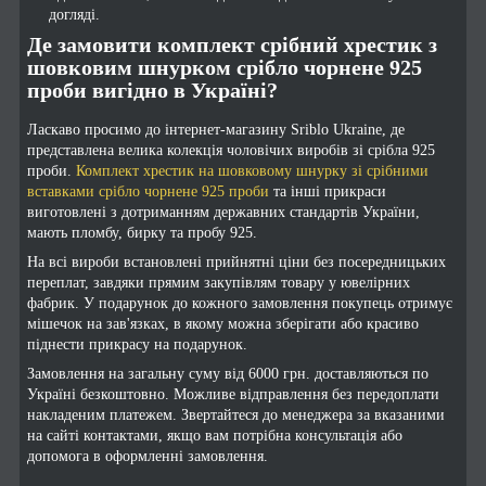
догляді.
Де замовити комплект срібний хрестик з
шовковим шнурком срібло чорнене 925
проби вигідно в Україні?
Ласкаво просимо до інтернет-магазину Sriblo Ukraine, де
представлена велика колекція чоловічих виробів зі срібла 925
проби.
Комплект хрестик на шовковому шнурку зі срібними
вставками срібло чорнене 925 проби
та інші прикраси
виготовлені з дотриманням державних стандартів України,
мають пломбу, бирку та пробу 925.
На всі вироби встановлені прийнятні ціни без посередницьких
переплат, завдяки прямим закупівлям товару у ювелірних
фабрик. У подарунок до кожного замовлення покупець отримує
мішечок на зав'язках, в якому можна зберігати або красиво
піднести прикрасу на подарунок.
Замовлення на загальну суму від 6000 грн. доставляються по
Україні безкоштовно. Можливе відправлення без передоплати
накладеним платежем. Звертайтеся до менеджера за вказаними
на сайті контактами, якщо вам потрібна консультація або
допомога в оформленні замовлення.