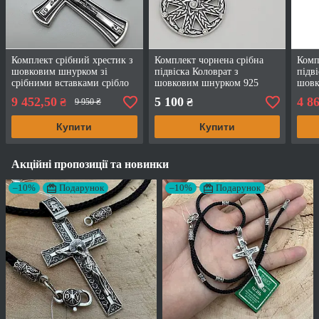
Комплект срібний хрестик з
Комплект чорнена срібна
Комп
шовковим шнурком зі
підвіска Коловрат з
підв
срібними вставками срібло
шовковим шнурком 925
шовк
чорнене 925 проби
проба
проб
9 452,50
5 100
4 8
₴
₴
9 950 ₴
Купити
Купити
Акційні пропозиції та новинки
–10%
Подарунок
–10%
Подарунок