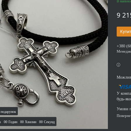
В наявнос
9 21
Купи
+380 (6
Менедж
У компа
будь-як
поверн
в
0
0
Годин
0
0
Хвилин
0
0
Секунд