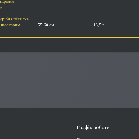
інцевим
ом
срібна підвіска
з шовковим
55-60 см
16,5 г
м
Графік роботи