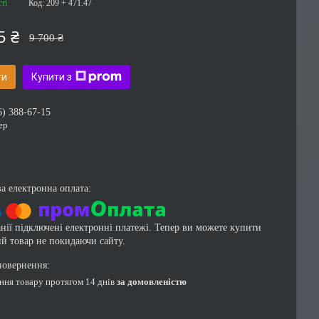
ті
Код:
209 + 471.47
5 ₴
9 700 ₴
ти
Купити з
6) 388-67-15
ер
нії підключені електронні платежі. Тепер ви можете купити
ий товар не покидаючи сайту.
ення товару протягом 14 днів
за домовленістю