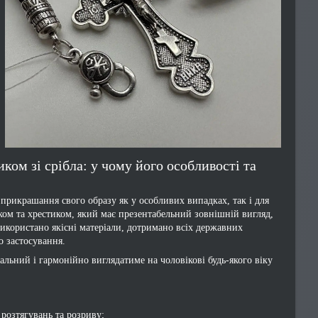
ом зі срібла: у чому його особливості та
 прикрашання свого образу як у особливих випадках, так і для
ом та хрестиком, який має презентабельний зовнішній вигляд,
икористано якісні матеріали, дотримано всіх державних
о застосування.
альний і гармонійно виглядатиме на чоловікові будь-якого віку
 розтягувань та розриву;