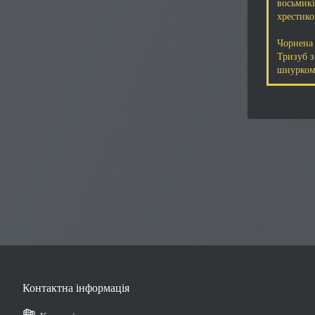
восьмик
хрестик
Чорнена 
Тризуб 
шнурко