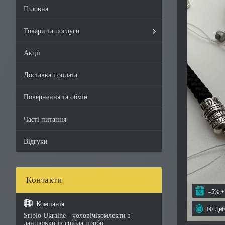
Головна
Товари та послуги
Акції
Доставка і оплата
Повернення та обмін
Часті питання
Відгуки
–5%
0
0
Дні
Sriblo Ukraine - чоловічікомлекти з
ланцюжки із срібла проби