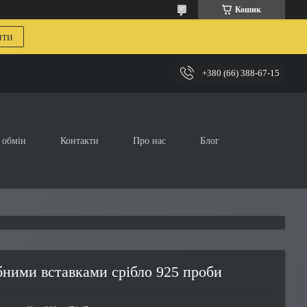
Кошик
ити
+380 (66) 388-67-15
 обмін
Контакти
Про нас
Блог
бними вставками срібло 925 проби