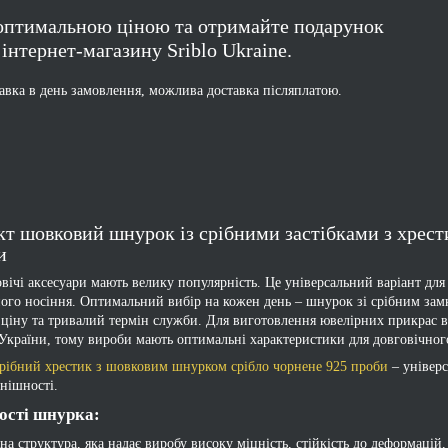
 оптимальною ціною та отримайте подарунок
 інтернет-магазину Sriblo Ukraine.
авка в день замовлення, можлива доставка післяплатою.
т шовковий шнурок із срібними застібками з хрестик
и
овічі аксесуари мають велику популярність. Це універсальний варіант для
ого носіння. Оптимальний вибір на кожен день – шнурок зі срібним замк
ціну та тривалий термін служби. Для виготовлення ювелірних прикрас в
 України, тому вироби мають оптимальні характеристики для довговічног
рібний хрестик з шовковим шнурком срібло чорнене 925 проби
– універс
внішності.
ості шнурка:
на структура, яка надає виробу високу міцність, стійкість до деформацій,