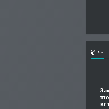
Опис
За
шо
вс