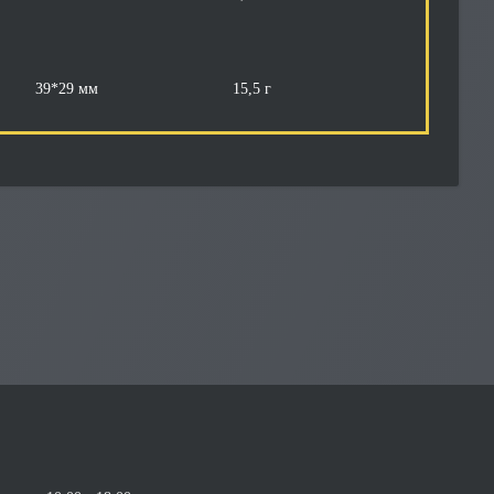
39*29 мм
15,5 г