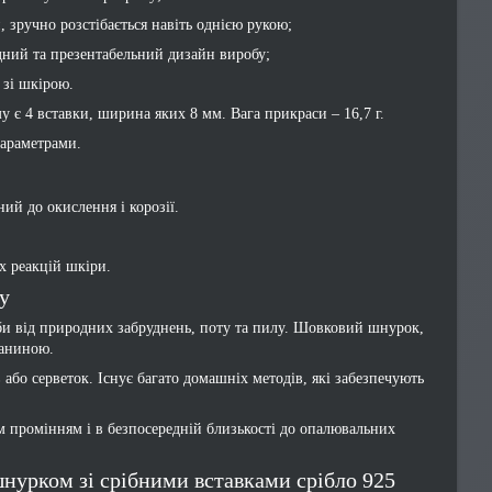
, зручно розстібається навіть однією рукою;
ідний та презентабельний дизайн виробу;
 зі шкірою.
 є 4 вставки, ширина яких 8 мм. Вага прикраси – 16,7 г.
параметрами.
ий до окислення і корозії.
х реакцій шкіри.
у
би від природних забруднень, поту та пилу. Шовковий шнурок,
каниною.
бо серветок. Існує багато домашніх методів, які забезпечують
м промінням і в безпосередній близькості до опалювальних
нурком зі срібними вставками срібло 925