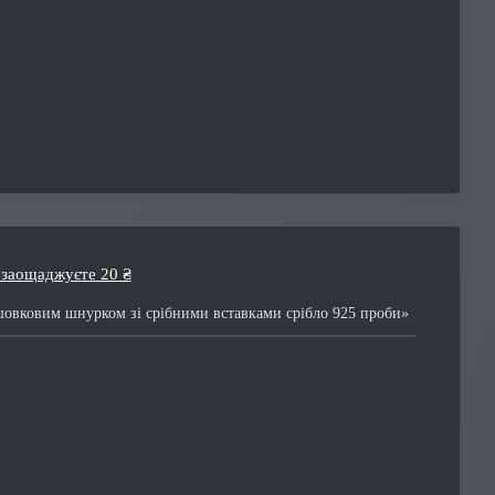
 заощаджуєте 20 ₴
овковим шнурком зі срібними вставками срібло 925 проби»