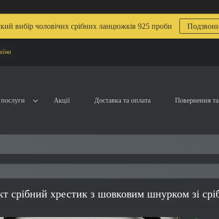
кий вибір чоловічих срібних ланцюжків 925 проби
Подзвон
аїна
 послуги
Акції
Доставка та оплата
Повернення та
т срібний хрестик з шовковим шнурком зі срі