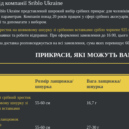
ід компанії Sriblo Ukraine
riblo Ukraine представлений широкий вибір срібних прикрас для чоловіків.
 параметрам. Компанія понад 20 років працює у сфері срібних аксесуарів
ії та допомагати з вибором.
рестик на шовковому шнурку зі срібними вставками срібло чорнене 925
заявки та робити відправки. При оформленні замовлення до 16:00, цього 
а доставка розповсюджується на всі замовлення, сума яких перевищує 60
ПРИКРАСИ, ЯКІ МОЖУТЬ В
Розмір ланцюжка/
Вага ланцюжка/
шнурка
шнурка
 срібний хрестик
овому шнурку зі
55-60 см
16,7 г
и вставками
 ланцюжок
з
55-60 см
27-30 г