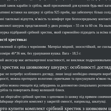
ний замок карабін із срібла, який призначений для кулонів будь-якої ваги
ативні вставки на шнурку зі срібла 925 проби, що забезпечує більш сол
ні тактильні відчуття, м'якість та комфорт при безпосередньому контакті
мплекті шнурок представлений у двох розмірах – 55 см та 60 см. На ньому
нурка підібраний срібний хрестик, який гармонійно підходить за всіма 
сті хрестика:
овлений зі срібла з чорнінням. Матеріал міцний, зносостійкий, не схильн
озміри 46*36 мм, без урахування вушка. Вага - 18,5 г.
ий аксесуар має антиалергенні властивості, не викликає подразнювальни
 хрестик на шовковому шнурку: особливості догляд
рас не потребує особливого догляду, лише іноді необхідно очищати виро
дності, можна протирати вологими серветками та просушувати м'якою т
рібла можна очищати від забруднень за допомогою спеціальних розчинів а
рібла та повертають йому колишній блиск.
і не зберігайте срібний хрестик з цепочкою із шовку під прямим сонячни
Найкраще зберігати комплект у закритій ємності, наприклад, шкатулці.
рто купити комплект срібний хрестик з шовковим ш