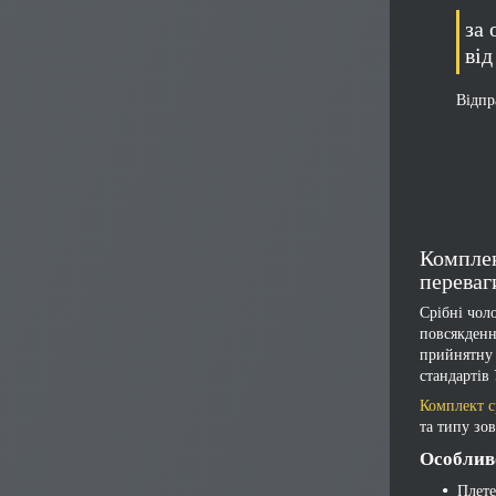
за
від
Відпр
Комплек
переваг
Срібні чол
повсякденн
прийнятну 
стандартів
Комплект с
та типу зо
Особлив
Плете