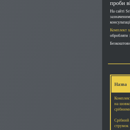
проби в
На сайті S
зазначеним
консультац
Комплект х
обробляти 
Безкоштовн
Назва
Комплект
на шовк
срібним
Срібний
струмок 