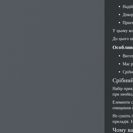
Надій
Декор
Приєм
У цьому ко
До цього ш
Особливо
Вигот
Має р
Срібн
Срібний
Набір прик
при необхі
Елементи с
очищення с
Не сушіть 
приладів. 
Чому ва