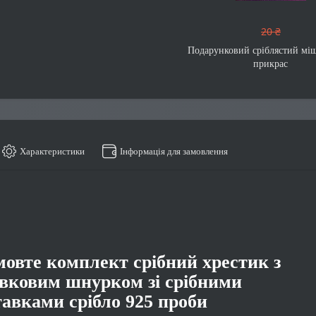
20 ₴
Подарунковий сріблястий мі
прикрас
Характеристики
Інформація для замовлення
мовте комплект срібний хрестик з
вковим шнурком зі срібними
тавками срібло 925 проби