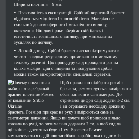
Ширина плетіння – 9 мм.
Практичність в експлуатації. Срібний чорнений браслет
відрізняється міцністю і зносостійкістю. Матеріал не
схильний до атмосферного і механічного впливу,
окислення. Він довгі роки зберігає свій блиск і
естетичність зовнішнього вигляду, при мінімальних
зусиллях по догляду.
Легкий догляд. Срібні браслети легко підтримувати в
чистоті завдяки регулярному промиванню в мильному
теплому розчині. Цю процедуру слід проводити раз на
кілька місяців. Для очищення та полірування срібла
можна також використовувати спеціальні серветки.
Щоб правильно підібрати розмір
браслета, рекомендується вимірювати
обсяг зап'ястя в сантиметрах. До
отриманої цифри слід додати 1-2 см,
і ви отримаєте необхідну довжину
браслета. Розміри прикрас на руку вимірюються саме за
сантиметри довжини. Якщо ви хочете щоб прикраса вільно
ковзала по руці, то оптимально додавати 2 см, а щоб сиділа
щільніше - достатньо буде +1 см. Браслети Рамзес
комплектуються надійною застібкою карабін, яка є одним із