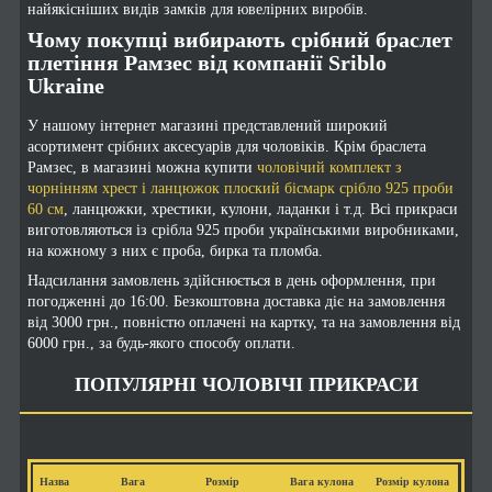
найякісніших видів замків для ювелірних виробів.
Чому покупці вибирають срібний браслет
плетіння Рамзес від компанії Sriblo
Ukraine
У нашому інтернет магазині представлений широкий
асортимент срібних аксесуарів для чоловіків. Крім браслета
Рамзес, в магазині можна купити
чоловічий комплект з
чорнінням хрест і ланцюжок плоский бісмарк срібло 925 проби
60 см
, ланцюжки, хрестики, кулони, ладанки і т.д. Всі прикраси
виготовляються із срібла 925 проби українськими виробниками,
на кожному з них є проба, бирка та пломба.
Надсилання замовлень здійснюється в день оформлення, при
погодженні до 16:00. Безкоштовна доставка діє на замовлення
від 3000 грн., повністю оплачені на картку, та на замовлення від
6000 грн., за будь-якого способу оплати.
ПОПУЛЯРНІ ЧОЛОВІЧІ ПРИКРАСИ
Назва
Вага
Розмір
Вага кулона
Розмір кулона