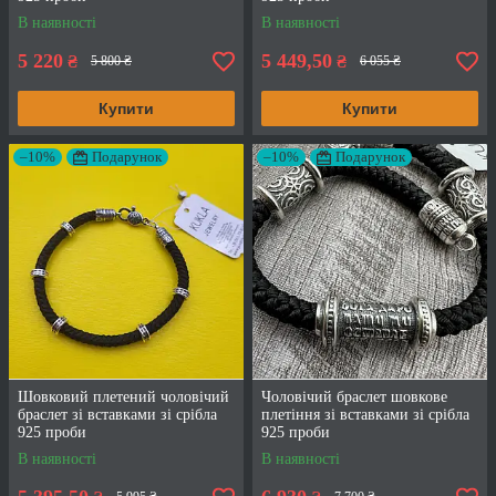
В наявності
В наявності
5 220
5 449,50
₴
₴
5 800 ₴
6 055 ₴
Купити
Купити
–10%
Подарунок
–10%
Подарунок
Шовковий плетений чоловічий
Чоловічий браслет шовкове
браслет зі вставками зі срібла
плетіння зі вставками зі срібла
925 проби
925 проби
В наявності
В наявності