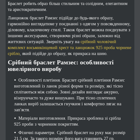
Браслет робить образ більш стильним та солідним, елегантним
та аристократичним.
Ланцюжок браслет Рамзес підійде до будь-якого образу,
гармонійно виглядатиме у поєднанні з одягом у повсякденному,
діловому, класичному стилі. Також браслет можна поєднувати з
іншими аксесуарами, створюючи різні образи, залежно від
життєвих ситуацій. Зверніть увагу на
срібний чоловічий
комплект восьмикінцевий хрест та ланцюжок 925 проба чорнене
срібло
, який підійде до образу, як прикраса на шию.
Срібний браслет Рамзес: особливості
ювелірного виробу
Особливості плетіння. Браслет срібний плетіння Рамзес
виготовлений із ланок різної форми та розміру, які тісно
сплітаються між собою. Зовні дизайн виглядає ажурно,
візерунчасто та дуже вишукано. При тісно сплетених
ланках виріб залишається гнучким і комфортно лягає на
зап'ястя.
Матеріали виготовлення. Прикраса зроблена зі срібла
925 проби з чорненим покриттям.
Фізичні параметри. Срібний браслет на руку має розмір
21,5 см. За такого розміру його вага становить 27 гр.