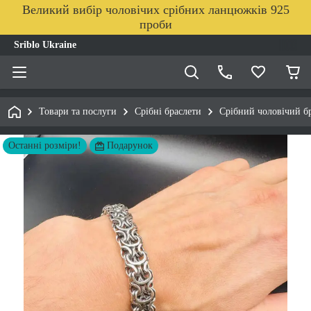
Великий вибір чоловічих срібних ланцюжків 925
проби
Sriblo Ukraine
Товари та послуги
Срібні браслети
Срібний чоловічий бр
Останні розміри!
Подарунок