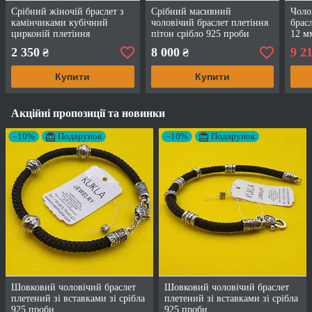
Срібний жіночій браслет з
Срібний масивний
Чоло
камінчиками кубічний
чоловічий браслет плетіння
брас
цирконій плетіння
пітон срібло 925 проби
12 м
арабський бісмарк срібло
чорнене 11 мм ширина 25-
2 350
8 000
9 2
₴
₴
біле 925 проби
30 г
Купити
Купити
Акційні пропозиції та новинки
–10%
Подарунок
–10%
Подарунок
Шовковий чоловічий браслет
Шовковий чоловічий браслет
плетений зі вставками зі срібла
плетений зі вставками зі срібла
925 проби
925 проби