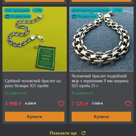
Топ продажів
–5%
комплектом дешевше
–5%
Подарунок
Подарунок
Чоловічий браслет подвійний
Срібний чоловічий браслет на
якір з чорнінням 9 мм ширина
руку бісмарк 925 проби
925 проба 25 г
В наявності
В наявності
3 990
7 125
₴
₴
4 200 ₴
7 500 ₴
Купити
Купити
Показати ще