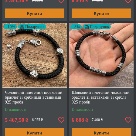
5 395,50
6 930
₴
₴
5 995 ₴
7 700 ₴
Купити
Купити
–10%
Подарунок
–8%
Подарунок
Чоловічий плетений шовковий
Шовковий плетений чоловічий
браслет зі срібними вставками
браслет зі вставками зі срібла
925 проба
925 проби
В наявності
В наявності
5 467,50
6 808
₴
₴
6 075 ₴
7 400 ₴
Купити
Купити