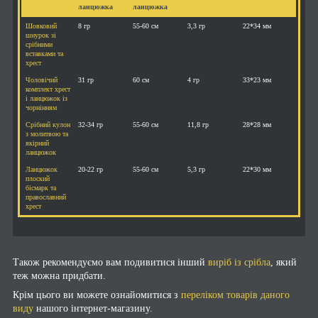
ланцюжка
ланцюжка
Шовковий
8 гр
55-60 см
3,3 гр
22*34 мм
шнурок зі
срібними
вставками та
хрест
Чоловічий
31 гр
60 см
4 гр
33*23 мм
комплект хрест
і ланцюжок із
чорнінням
Срібний кулон
32-34 гр
55-60 см
11,8 гр
28*28 мм
з молитвою та
якірний
ланцюжок
Ланцюжок
20-22 гр
55-60 см
5,3 гр
22*30 мм
плоский
бісмарк та
православний
хрест
Також рекомендуємо вам подивитися інший
виріб із срібла
, який
теж можна придбати.
Крім цього ви можете ознайомитися з
переліком товарів даного
виду
нашого інтернет-магазину.