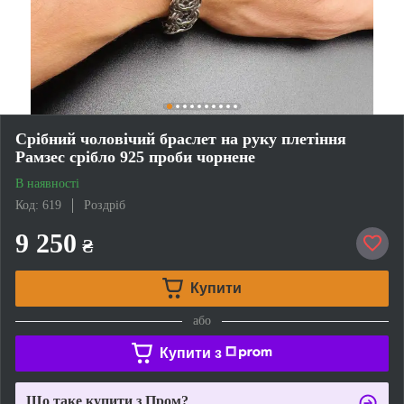
Срібний чоловічий браслет на руку плетіння
Рамзес срібло 925 проби чорнене
В наявності
Код: 619
Роздріб
9 250
₴
Купити
або
Купити з
Що таке купити з Пром?