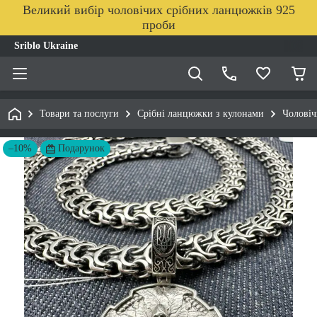
Великий вибір чоловічих срібних ланцюжків 925
проби
Sriblo Ukraine
Товари та послуги
Срібні ланцюжки з кулонами
Чоловіч
–10%
Подарунок