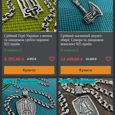
Срібний Герб України з мечом
Срібний масивний амулет-
та ланцюжок срібло чорнене
оберіг Сокира та ланцюжок
925 проби
комплект 925 проба
В наявності
В наявності
4 395,60
14 449,60
₴
₴
4 995 ₴
16 420 ₴
Купити
Купити
–12%
Подарунок
–12%
Подарунок