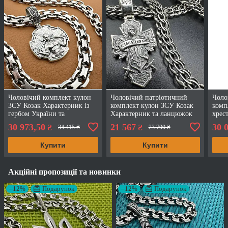
Чоловічий комплект кулон
Чоловічий патріотичний
Чоло
ЗСУ Козак Характерник із
комплект кулон ЗСУ Козак
комп
гербом України та
Характерник та ланцюжок
хрес
ланцюжок подвійний якір
Венеція 9 мм 925 проба з
мм ш
30 973,50
21 567
30 
₴
₴
34 415 ₴
23 700 ₴
925 проба
чорнінням
чорн
Купити
Купити
Акційні пропозиції та новинки
–12%
Подарунок
–12%
Подарунок