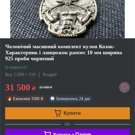
Чоловічий масивний комплект кулон Козак-
Характерник і ланцюжок рамзес 10 мм ширина
925 проби чорнений
В наявності
Код: СЛ99 + 519
Роздріб
31 500
₴
35 000 ₴
Економія
3500 ₴
Залишилось
24 дні
Купити
або
Купити з