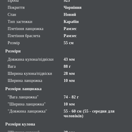
Проба
925
Покриття
Чорніння
Стан
Новий
Тип застежки
Карабін
Плетіння ланцюжка
Рамзес
Плетіння браслета
Рамзес
Розмір
55 см
Розміри
Довжина кулона/підвіски
43 мм
Вага
88 г
Ширина кулона/підвіски
28 мм
Ширина ланцюжка
10 мм
Розміри ланцюжка
"Вага ланцюжка"
74 - 82 г
"Ширина ланцюжка"
10 мм
"Довжина ланцюжка"
55 - 60 см (55 - середня для
чоловіків)
Розміри кулона