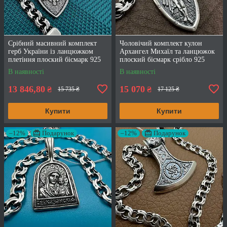
Срібний масивний комплект
Чоловічий комплект кулон
герб України із ланцюжком
Архангел Михаїл та ланцюжок
плетіння плоский бісмарк 925
плоский бісмарк срібло 925
проба
проба
В наявності
В наявності
13 846,80
15 070
₴
₴
15 735 ₴
17 125 ₴
Купити
Купити
–12%
Подарунок
–12%
Подарунок