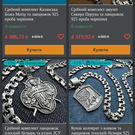
Срібний комплект Казанська
Срібний комплект амулет
Божа Матір та ланцюжок 925
Секира Перуна та ланцюжок
проба чорніння
925 проба чорніння
В наявності
В наявності
4 306,72
4 319,92
₴
₴
4 894 ₴
4 909 ₴
Купити
Купити
–12%
Подарунок
–12%
Подарунок
Срібний комплект ланцюжок
Кулон коловрат з вовком та
плоский бісмарк та кулон ЗСУ
ланцюжок плоский бісмарк 925