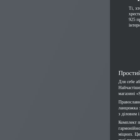
Ті, х
хрест
925 п
інтер
Простий
Для себе а
Найчастіше
магазині «S
Православн
ланцюжка з
з діловим 
Комплект п
гармонійно
міцних. Ця 