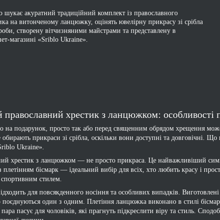
то шукає акуратний традиційний комплект із православного
ика на витонченому ланцюжку, оцінять ювелірну прикрасу зі срібла
роби, створену вітчизняними майстрами та представлену в
нет-магазині «Sriblo Ukraine».
 православний хрестик з ланцюжком: особливості 
бо на подарунок, просто так або перед священним обрядом хрещення може
 обирають прикраси зі срібла, оскільки вони доступні та довговічні. Що 
riblo Ukraine».
ий хрестик з ланцюжком — не просто прикраса. Це найважливіший символ 
 плетінням бісмарк — ідеальний вибір для всіх, хто любить красу і про
і спортивним стилем.
ідходить для повсякденного носіння та особливих випадків. Виготовлені 
 поєднуються один з одним. Плетіння ланцюжка виконано в стилі бісмар
пара пасує для чоловіків, які прагнуть підкреслити віру та стиль. Сподо