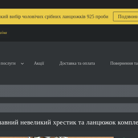
кий вибір чоловічих срібних ланцюжків 925 проби
Подзвон
аїна
 послуги
Акції
Доставка та оплата
Повернення та
авний невеликий хрестик та ланцюжок компле