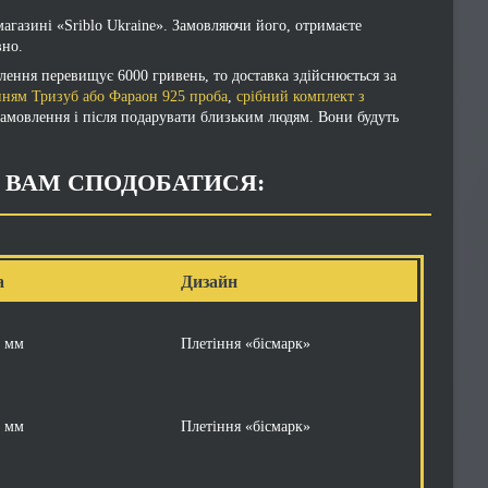
агазині «Sriblo Ukraine». Замовляючи його, отримаєте
вно.
влення перевищує 6000 гривень, то доставка здійснюється за
нням Тризуб або Фараон 925 проба
,
срібний комплект з
замовлення і після подарувати близьким людям. Вони будуть
Ь ВАМ СПОДОБАТИСЯ:
а
Дизайн
5 мм
Плетіння «бісмарк»
5 мм
Плетіння «бісмарк»