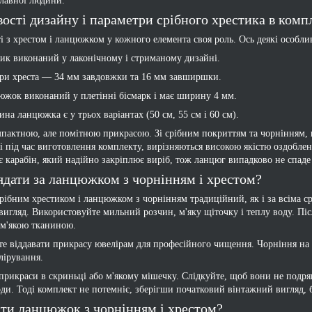
славної людини.
ості дизайну і параметри срібного хрестика в комп
і з хрестом і ланцюжком у кожного елемента своя роль. Ось деякі особли
ик виконаний у лаконічному і стриманому дизайні.
ри хреста — 34 мм завдовжки та 16 мм завширшки.
жок виконаний у плетінні бісмарк і має ширину 4 мм.
на ланцюжка є у трьох варіантах (50 см, 55 см і 60 см).
мпактною, але помітною прикрасою. Зі срібним покриттям та чорнінням, 
і під час виготовлення комплекту, вирізняються високою якістю оздобленн
 карабін, який надійно закріплює виріб, тож ланцюг випадково не спаде
ядати за ланцюжком з чорнінням і хрестом?
срібним хрестиком і ланцюжком з чорнінням традиційний, як і за всіма с
вигляд. Використовуйте мильний розчин, м'яку щіточку і теплу воду. Піс
 м'якою тканиною.
те віддавати прикрасу ювелірам для професійного чищення. Чорніння на с
лірування.
 прикраси в скриньці або м'якому мішечку. Слідкуйте, щоб вони не подряп
оди. Тоді комплект не потемніє, зберігши початковий вінтажний вигляд, б
ти ланцюжок з чорнінням і хрестом?