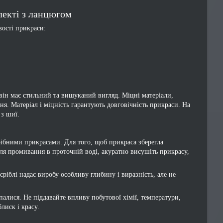
лекті з ланцюгом
вості прикраси:
він має стильний та вишуканий вигляд. Міцні матеріали,
я. Матеріал і міцність гарантують довговічність прикраси. На
 з шиї.
рібними прикрасами. Для того, щоб прикраса зберегла
ля промивання в проточній воді, акуратно висушіть прикрасу,
ріблі надає виробу особливу глибину і виразність, але не
алися. Не піддавайте впливу побутової хімії, температури,
лиск і красу.