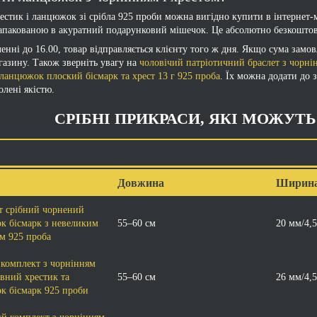
естик і ланцюжок зі срібла 925 проби можна вигідно купити в інтернет-м
апакованою в акуратний подарунковий мішечок. Це абсолютно безкошто
енні до 16.00, товар відправляється клієнту того ж дня. Якщо сума замо
газину. Також зверніть увагу на
чоловічий патріотичний браслет з чорні
ланцюжок плоский бісмарк та хрест 13 г 925 проба
. Їх можна додати до 
олені якістю.
СРІБНІ ПРИКРАСИ, ЯКІ МОЖУТ
Довжина
Ширин
т срібний чорнений
к бісмарк з невеликим
55–60 см
20 мм/4,
м 925 проба
комплект з чорнінням
вний хрестик та
55–60 см
26 мм/4,
к бісмарк 925 проби