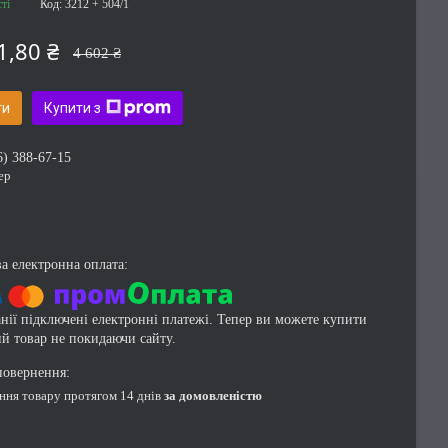
ті
Код:
3212 + 504/1
1,80 ₴
4 602 ₴
ти
Купити з
6) 388-67-15
ер
нії підключені електронні платежі. Тепер ви можете купити
ий товар не покидаючи сайту.
ення товару протягом 14 днів
за домовленістю