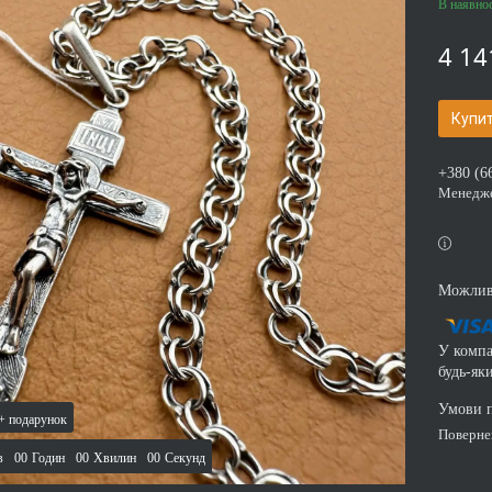
В наявнос
4 14
Купи
+380 (6
Менедж
У компа
будь-як
поверн
в
0
0
Годин
0
0
Хвилин
0
0
Секунд