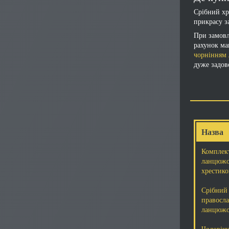
Срібний хр
прикрасу з
При замовл
рахунок ма
чорнінням 
дуже задов
Назва
Комплек
ланцюжо
хрестико
Срібний 
правосла
ланцюжо