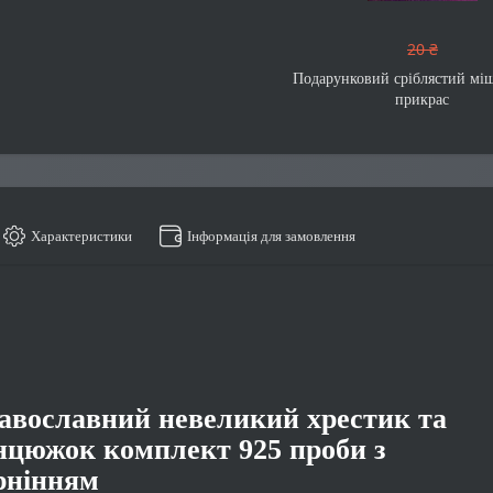
20 ₴
Подарунковий сріблястий мі
прикрас
Характеристики
Інформація для замовлення
авославний невеликий хрестик та
нцюжок комплект 925 проби з
рнінням