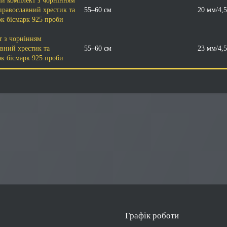
й комплект з чорнінням
равославний хрестик та
55–60 см
20 мм/4,
к бісмарк 925 проби
т з чорнінням
вний хрестик та
55–60 см
23 мм/4,
к бісмарк 925 проби
Графік роботи