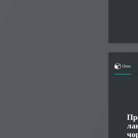
Опис
Пр
ла
чо