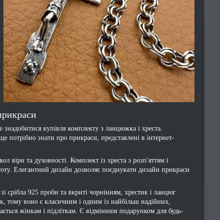
прикраси
 знадобитися купівля комплекту з ланцюжка і хреста.
ще потрібно знати про прикраси, представлені в інтернет-
віри та духовності. Комплект із хреста з розп'яттям і
стоту. Елегантний дизайн дозволяє поєднувати дизайн прикраси
зі срібла 925 проби та вкриті чорнінням, хрестик і ланцюг
к, тому воно є класичним і одним із найбільш надійних,
бається жінкам і підліткам. Є відмінним подарунком для будь-