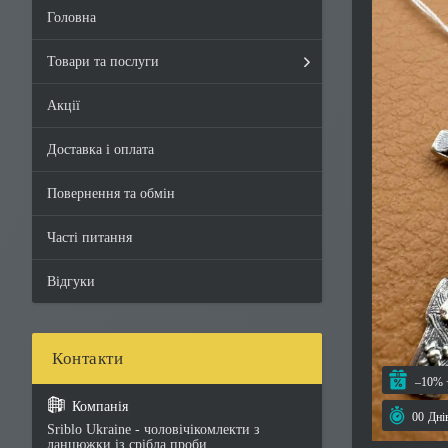
Головна
Товари та послуги
Акції
Доставка і оплата
Повернення та обмін
Часті питання
Відгуки
–10%
0
0
Дні
Sriblo Ukraine - чоловічікомлекти з
ланцюжки із срібла проби