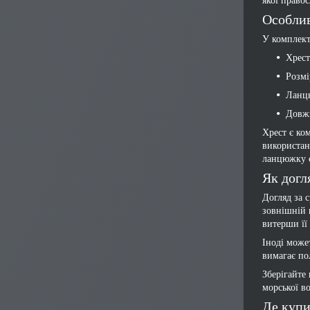
якої право
Особлив
У комплект
Хрест
Розмі
Ланцю
Довжи
Хрест є ко
використан
ланцюжку є
Як догл
Догляд за 
зовнішній 
витерши її
Іноді може
вимагає по
Зберігайте
морської в
Де купи