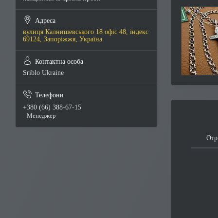
вулиця Калнишевського 18 офіс 48, індекс
69124, Запоріжжя, Україна
Sriblo Ukraine
+380 (66) 388-67-15
Менеджер
Отр