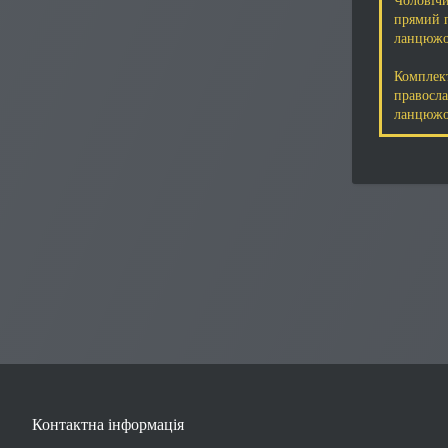
Чоловічи
прямий п
ланцюжо
Комплек
правосла
ланцюжо