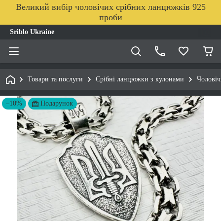
Великий вибір чоловічих срібних ланцюжків 925
проби
Sriblo Ukraine
Товари та послуги
Срібні ланцюжки з кулонами
Чоловіч
–10%
Подарунок