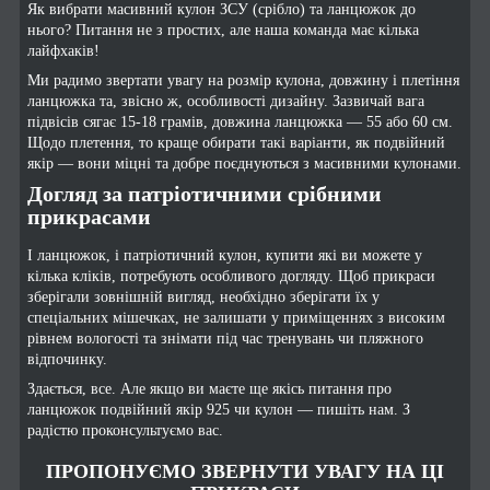
Як вибрати масивний кулон ЗСУ (срібло) та ланцюжок до
нього? Питання не з простих, але наша команда має кілька
лайфхаків!
Ми радимо звертати увагу на розмір кулона, довжину і плетіння
ланцюжка та, звісно ж, особливості дизайну. Зазвичай вага
підвісів сягає 15-18 грамів, довжина ланцюжка — 55 або 60 см.
Щодо плетення, то краще обирати такі варіанти, як подвійний
якір — вони міцні та добре поєднуються з масивними кулонами.
Догляд за патріотичними срібними
прикрасами
І ланцюжок, і патріотичний кулон, купити які ви можете у
кілька кліків, потребують особливого догляду. Щоб прикраси
зберігали зовнішній вигляд, необхідно зберігати їх у
спеціальних мішечках, не залишати у приміщеннях з високим
рівнем вологості та знімати під час тренувань чи пляжного
відпочинку.
Здається, все. Але якщо ви маєте ще якісь питання про
ланцюжок подвійний якір 925 чи кулон — пишіть нам. З
радістю проконсультуємо вас.
ПРОПОНУЄМО ЗВЕРНУТИ УВАГУ НА ЦІ