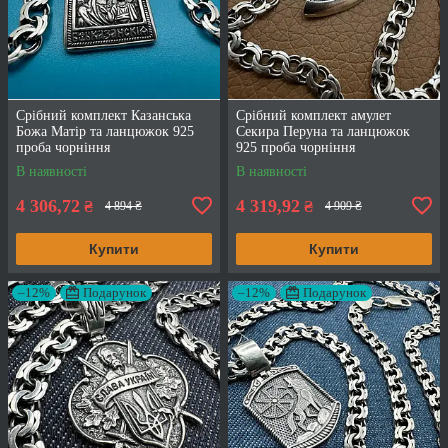
Срібний комплект Казанська
Срібний комплект амулет
Божа Матір та ланцюжок 925
Секира Перуна та ланцюжок
проба чорніння
925 проба чорніння
В наявності
В наявності
4 306,72
4 319,92
₴
₴
4 894 ₴
4 909 ₴
Купити
Купити
–12%
Подарунок
–12%
Подарунок