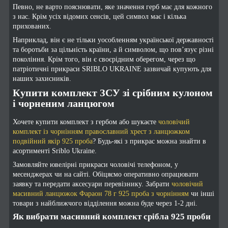
Певно, не варто пояснювати, яке значення герб має для кожного
з нас. Крім усіх відомих сенсів, цей символ має і кілька
прихованих.
Наприклад, він є не тільки уособленням української державності
та боротьби за цільність країни, а й символом, що пов’язує різні
покоління. Крім того, він є своєрідним оберегом, через що
патріотичні прикраси SRIBLO UKRAINE зазвичай купують для
наших захисників.
Купити комплект ЗСУ зі срібним кулоном
і чорненим ланцюгом
Хочете купити комплект з гербом або шукаєте
чоловічий
комплект із чорнінням православний хрест з ланцюжком
подвійний якір 925 проба
? Будь-які з прикрас можна знайти в
асортименті Sriblo Ukraine.
Замовляйте ювелірні прикраси чоловічі телефоном, у
месенджерах чи на сайті. Обіцяємо оперативно опрацювати
заявку та передати аксесуари перевізнику. Забрати
чоловічий
масивний ланцюжок Фараон 78 г 925 проба з чорнінням
чи інші
товари з найближчого відділення можна буде через 1-2 дні.
Як вибрати масивний комплект срібла 925 проби