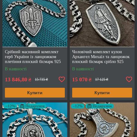
Срібний масивний комплект
Чоловічий комплект кулон
герб України із ланцюжком
Архангел Михаїл та ланцюжок
плетіння плоский бісмарк 925
плоский бісмарк срібло 925
проба
проба
В наявності
В наявності
13 846,80
15 070
₴
₴
15 735 ₴
17 125 ₴
Купити
Купити
–12%
Подарунок
–12%
Подарунок