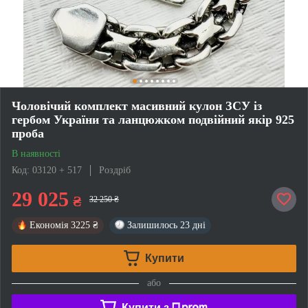
Чоловічий комплект масивний кулон ЗСУ із
гербом України та ланцюжком подвійний якір 925
проба
В наявності
Код: 03120 + 517
Роздріб
29 025
₴
32 250 ₴
Економія
3225 ₴
Залишилось
23 дні
Купити
або
Купити з