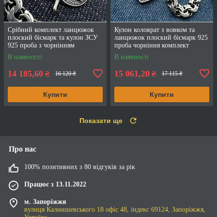
Срібний комплект ланцюжок
Кулон коловрат з вовком та
плоский бісмарк та кулон ЗСУ
ланцюжок плоский бісмарк 925
925 проба з чорнінням
проба чорніння комплект
В наявності
В наявності
14 185,60
15 061,20
₴
₴
16 120 ₴
17 115 ₴
Купити
Купити
Показати ще
Про нас
100% позитивних з 80 відгуків за рік
Працює з 13.11.2022
м. Запоріжжя
вулиця Калнишевського 18 офіс 48, індекс 69124, Запоріжжя,