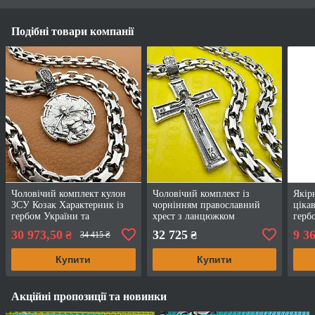
Подібні товари компанії
Чоловічий комплект кулон
Чоловічий комплект із
Якір
ЗСУ Козак Характерник із
чорнінням православний
ціка
гербом України та
хрест з ланцюжком
герб
ланцюжок подвійний якір
подвійний якір 925 проба
комп
30 973,50
32 725
9 3
₴
₴
34 415 ₴
925 проба
Купити
Купити
Акційні пропозиції та новинки