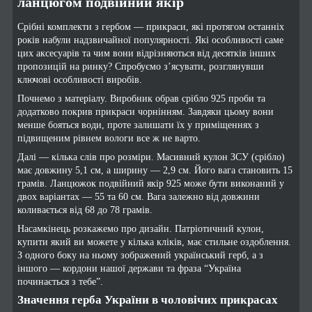
ланцюгом подвійний якір
Срібні комплекти з гербом — прикраси, які протягом останніх
років набули надзвичайної популярності. Які особливості саме
цих аксесуарів та чим вони відрізняються від десятків інших
пропозицій на ринку? Спробуємо з’ясувати, розглянувши
ключові особливості виробів.
Почнемо з матеріалу. Виробник обрав срібло 925 проби та
додатково покрив прикраси чорнінням. Завдяки цьому вони
менше бояться води, проте залишати їх у приміщеннях з
підвищеним рівнем вологи все ж не варто.
Далі — кілька слів про розміри. Масивний кулон ЗСУ (срібло)
має довжину 5,1 см, а ширину — 2,9 см. Його вага становить 15
грамів. Ланцюжок подвійний якір 925 може бути виконаний у
двох варіантах — 55 та 60 см. Вага залежно від довжини
коливається від 68 до 78 грамів.
Насамкінець розкажемо про дизайн. Патріотичний кулон,
купити який ви можете у кілька кліків, має стильне оздоблення.
З одного боку на ньому зображений український герб, а з
іншого — кордони нашої держави та фраза “Україна
починається з тебе”.
Значення герба України в чоловічих прикрасах