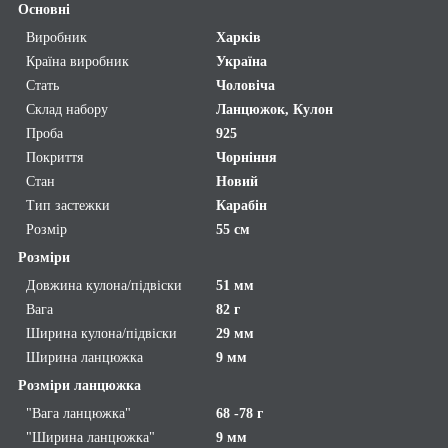
Основні
Виробник
Харків
Країна виробник
Україна
Стать
Чоловіча
Склад набору
Ланцюжок, Кулон
Проба
925
Покриття
Чорніння
Стан
Новий
Тип застежки
Карабін
Розмір
55 см
Розміри
Довжина кулона/підвіски
51 мм
Вага
82 г
Ширина кулона/підвіски
29 мм
Ширина ланцюжка
9 мм
Розміри ланцюжка
"Вага ланцюжка"
68 -78 г
"Ширина ланцюжка"
9 мм