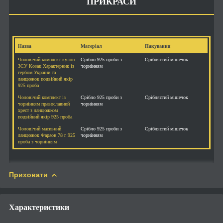
ПРИКРАСИ
Назва
Матеріал
Пакування
Чоловічий комплект кулон
Срібло 925 проби з
Сріблястий мішечок
ЗСУ Козак Характерник із
чорнінням
гербом України та
ланцюжок подвійний якір
925 проба
Чоловічий комплект із
Срібло 925 проби з
Сріблястий мішечок
чорнінням православний
чорнінням
хрест з ланцюжком
подвійний якір 925 проба
Чоловічий масивний
Срібло 925 проби з
Сріблястий мішечок
ланцюжок Фараон 78 г 925
чорнінням
проба з чорнінням
Приховати
Характеристики