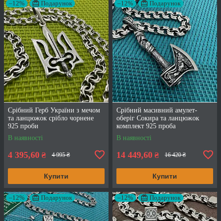
–12%
Подарунок
–12%
Подарунок
Срібний Герб України з мечом
Срібний масивний амулет-
та ланцюжок срібло чорнене
оберіг Сокира та ланцюжок
925 проби
комплект 925 проба
В наявності
В наявності
4 395,60
14 449,60
₴
₴
4 995 ₴
16 420 ₴
Купити
Купити
–12%
Подарунок
–12%
Подарунок