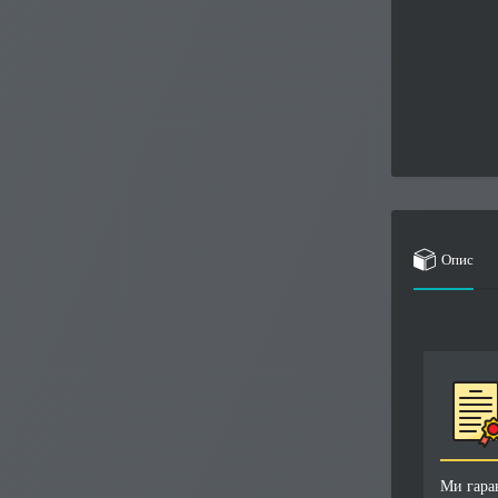
Опис
Ми гара