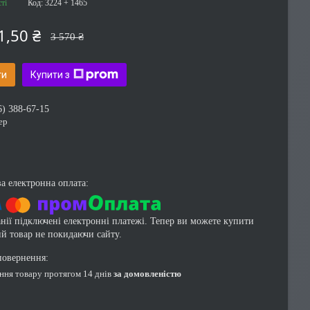
ті
Код:
3224 + 1465
1,50 ₴
3 570 ₴
ти
Купити з
6) 388-67-15
ер
нії підключені електронні платежі. Тепер ви можете купити
ий товар не покидаючи сайту.
ення товару протягом 14 днів
за домовленістю