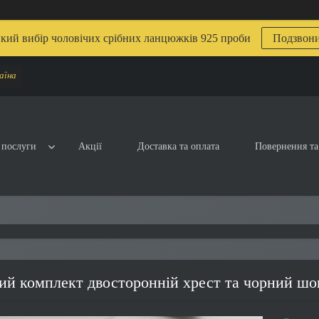
кий вибір чоловічих срібних ланцюжків 925 проби
Подзвон
аїна
 послуги
Акції
Доставка та оплата
Повернення та
ий комплект двосторонній хрест та чорний шо