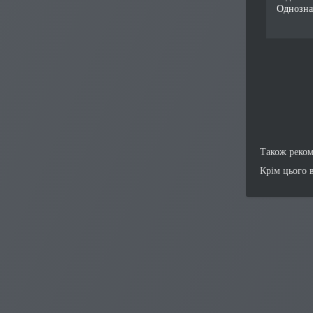
Однозна
Також реко
Крім цього 