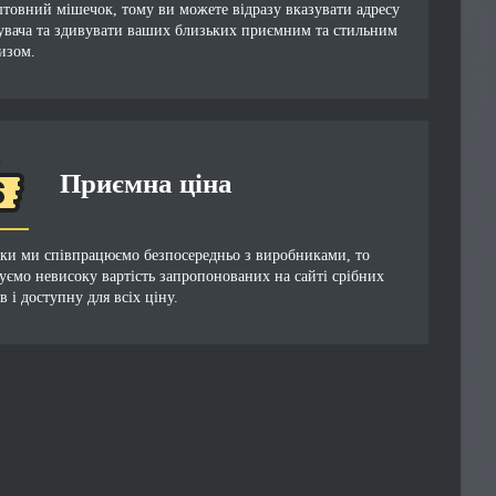
товний мішечок, тому ви можете відразу вказувати адресу
увача та здивувати ваших близьких приємним та стильним
изом.
Приємна ціна
ьки ми співпрацюємо безпосередньо з виробниками, то
уємо невисоку вартість запропонованих на сайті срібних
в і доступну для всіх ціну.