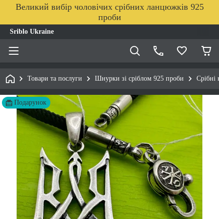
Великий вибір чоловічих срібних ланцюжків 925
проби
Sriblo Ukraine
Товари та послуги
Шнурки зі сріблом 925 проби
Срібні
Подарунок