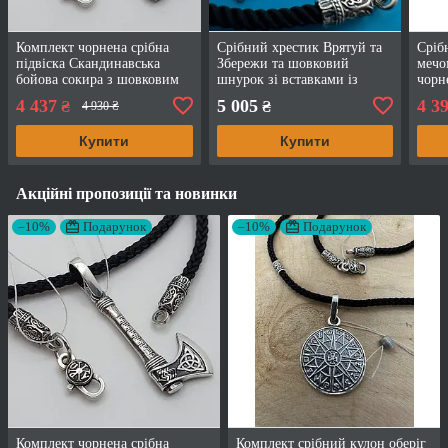
Комплект чорнена срібна
Срібний хрестик Врятуй та
Сріб
підвіска Скандинавська
Збережи та шовковий
мечо
бойова сокира з шовковим
шнурок зі вставками із
чорн
шнурком 925 проба
срібла 925 проба чорніння
4 437
5 005
4 3
₴
₴
4 930 ₴
Купити
Купити
Акційні пропозиції та новинки
–10%
Подарунок
–10%
Подарунок
Комплект чорнена срібна
Комплект срібний кулон оберіг