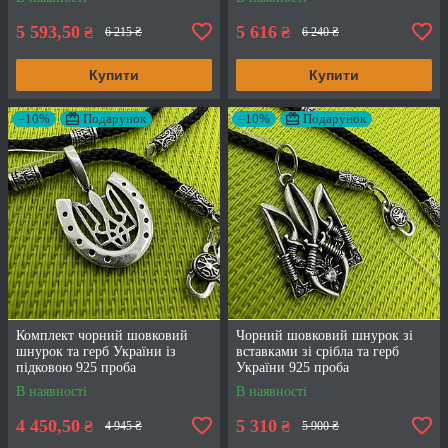
5 593,50
5 616
₴
₴
6 215 ₴
6 240 ₴
Купити
Купити
–10%
Подарунок
–10%
Подарунок
Комплект чорний шовковий
Чорний шовковий шнурок зі
шнурок та герб України із
вставками зі срібла та герб
підковою 925 проба
України 925 проба
В наявності
В наявності
4 450,50
5 310
₴
₴
4 945 ₴
5 900 ₴