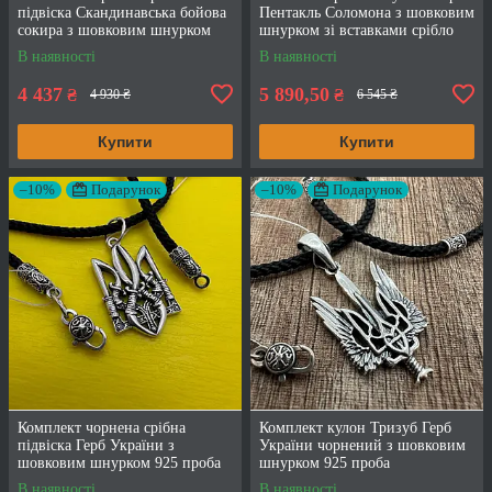
підвіска Скандинавська бойова
Пентакль Соломона з шовковим
сокира з шовковим шнурком
шнурком зі вставками срібло
925 проба
чорнене 925 проба кулон
В наявності
В наявності
4 437
5 890,50
₴
₴
4 930 ₴
6 545 ₴
Купити
Купити
–10%
Подарунок
–10%
Подарунок
Комплект чорнена срібна
Комплект кулон Тризуб Герб
підвіска Герб України з
України чорнений з шовковим
шовковим шнурком 925 проба
шнурком 925 проба
В наявності
В наявності