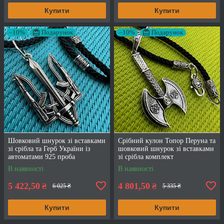
Купити
Купити
–10%
Подарунок
–10%
Подарунок
Шовковий шнурок зі вставками
Срібний кулон Топор Перуна та
зі срібла та Герб України із
шовковий шнурок зі вставками
автоматами 925 проба
зі срібла комплект
В наявності
В наявності
5 422,50
4 801,50
₴
₴
6 025 ₴
5 335 ₴
Купити
Купити