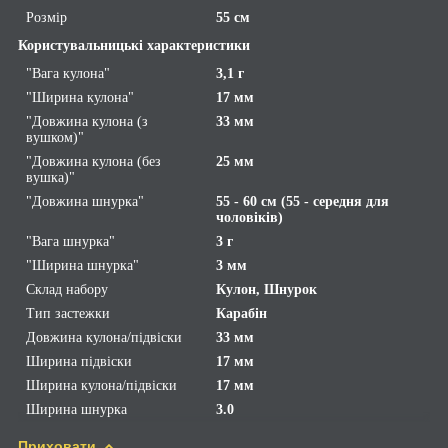
Розмір
55 см
Користувальницькі характеристики
"Вага кулона"
3,1 г
"Ширина кулона"
17 мм
"Довжина кулона (з
33 мм
вушком)"
"Довжина кулона (без
25 мм
вушка)"
"Довжина шнурка"
55 - 60 см (55 - середня для
чоловіків)
"Вага шнурка"
3 г
"Ширина шнурка"
3 мм
Склад набору
Кулон, Шнурок
Тип застежки
Карабін
Довжина кулона/підвіски
33 мм
Ширина підвіски
17 мм
Ширина кулона/підвіски
17 мм
Ширина шнурка
3.0
Приховати