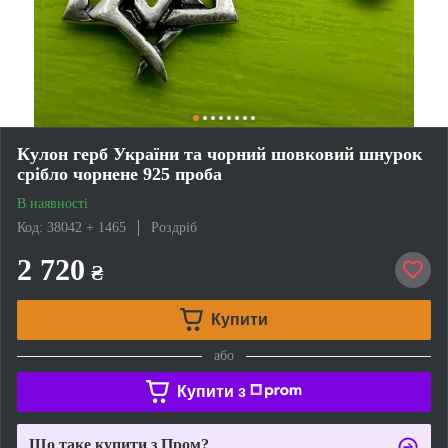
Кулон герб України та чорний шовковий шнурок
срібло чорнене 925 проба
В наявності
Код: 38042 + 1465
Роздріб
2 720
₴
Купити
або
Купити з
Що таке купити з Пром?