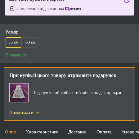
Замовлення під захистом
Розмір
55 см
60 см
В наявності
При купівлі цього товару отримайте подарунок
Подарунковий сріблястий мішечок для прикрас
Приховати
Опис
Характеристики
Доставка
Оплата
Умови п