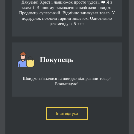
Дякуємо! Хрест і ланцюжок просто чудові. ❤️ Я в
захваті. В іншому: замовлення надіслали швидко.
Продавець суперський. Відмінно запакував товар. У
подарунок поклали гарний мішечок. Однозначно
рекомендую. 5 +++
Покупець
Швидко зв'язалися та швидко відправили товар!
Рекомендую!
Інші відгуки