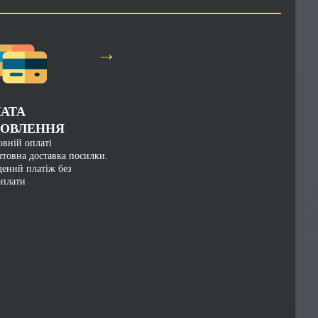
→
АТА
ОВЛЕННЯ
вній оплаті
товна доставка посилки.
дений платіж без
оплати