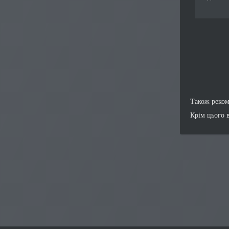
Також реко
Крім цього 