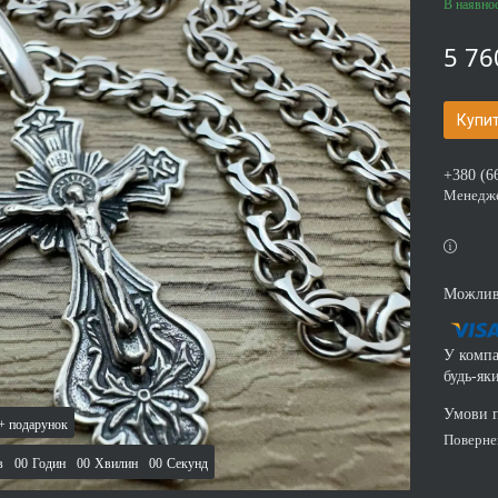
В наявнос
5 76
Купи
+380 (6
Менедж
У компа
будь-як
поверн
в
0
0
Годин
0
0
Хвилин
0
0
Секунд