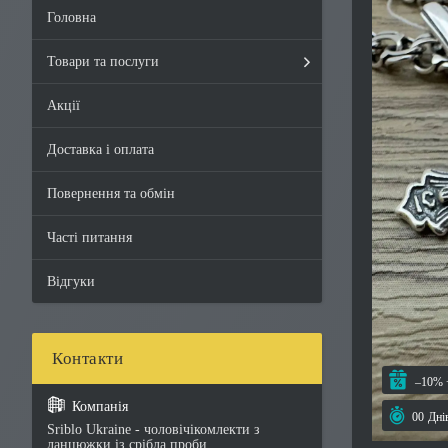
Головна
Товари та послуги
Акції
Доставка і оплата
Повернення та обмін
Часті питання
Відгуки
–10%
0
0
Дні
Sriblo Ukraine - чоловічікомлекти з
ланцюжки із срібла проби