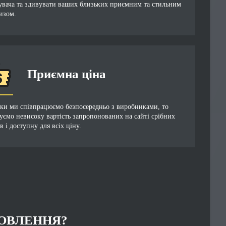
увача та здивувати ваших близьких приємним та стильним
изом.
Приємна ціна
ьки ми співпрацюємо безпосередньо з виробниками, то
уємо невисоку вартість запропонованих на сайті срібних
в і доступну для всіх ціну.
ОВЛЕННЯ?