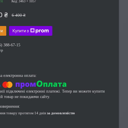
ті
Код:
3463 + 1057
0 ₴
6 400 ₴
ти
Купити з
6) 388-67-15
ер
нії підключені електронні платежі. Тепер ви можете купити
ий товар не покидаючи сайту.
ення товару протягом 14 днів
за домовленістю