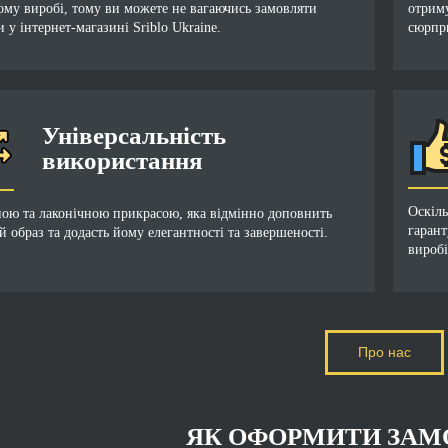
ому виробі, тому ви можете не вагаючись замовляти
отрим
 у інтернет-магазині Sriblo Ukraine.
сюрпр
Універсальність
використання
Оскіл
ною та лаконічною прикрасою, яка відмінно доповнить
гарант
й образ та додасть йому елегантності та завершеності.
виробі
Про нас
ЯК ОФОРМИТИ ЗАМ