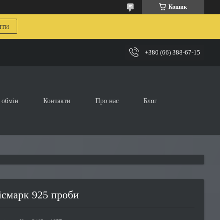
Кошик
ити
+380 (66) 388-67-15
 обмін
Контакти
Про нас
Блог
ісмарк 925 проби