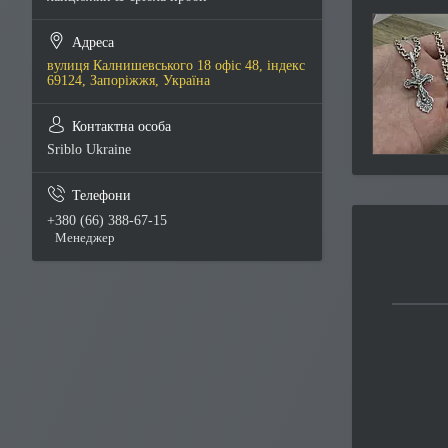
вулиця Калнишевського 18 офіс 48, індекс
69124, Запоріжжя, Україна
Sriblo Ukraine
+380 (66) 388-67-15
Менеджер