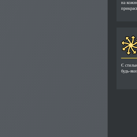
на кожн
прикраси
Є стиль
будь-яки