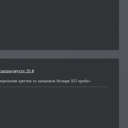
 заощаджуєте 20 ₴
чорнінням хрестик та ланцюжок бісмарк 925 проби»