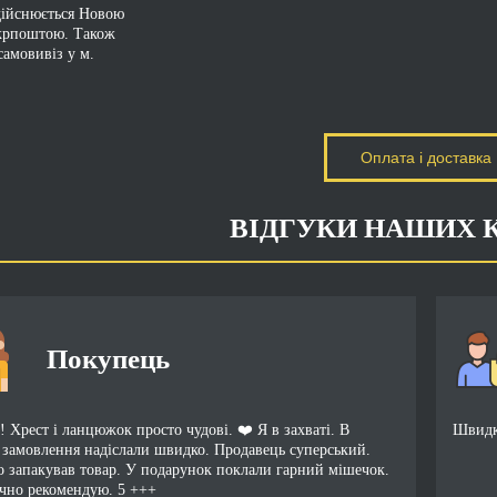
дійснюється Новою
крпоштою. Також
амовивіз у м.
Оплата і доставка
ВІДГУКИ НАШИХ 
Покупець
 Хрест і ланцюжок просто чудові. ❤️ Я в захваті. В
Швидко
 замовлення надіслали швидко. Продавець суперський.
о запакував товар. У подарунок поклали гарний мішечок.
чно рекомендую. 5 +++