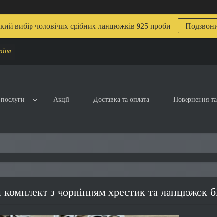
кий вибір чоловічих срібних ланцюжків 925 проби
Подзвон
аїна
 послуги
Акції
Доставка та оплата
Повернення та
 комплект з чорнінням хрестик та ланцюжок б