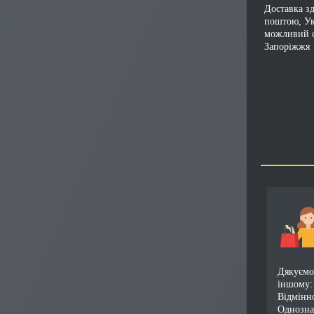
Доставка з
поштою, У
можливий с
Запоріжжя
Дякуємо!
іншому:
Відмінн
Однозна