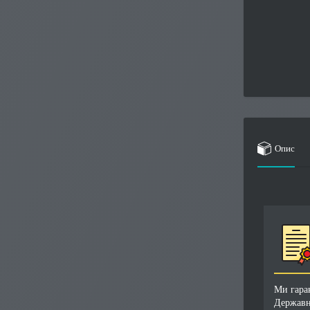
Опис
Ми гара
Державн