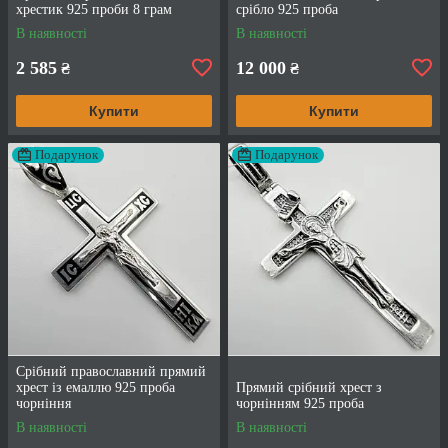
хрестик 925 проби 8 грам
срібло 925 проба
В наявності
В наявності
2 585
12 000
₴
₴
Купити
Купити
Подарунок
Подарунок
Срібний православний прямий
хрест із емаллю 925 проба
Прямий срібний хрест з
чорніння
чорнінням 925 проба
В наявності
В наявності