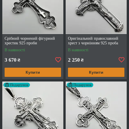
Срібний чорнений фігурний
Оригінальний православний
хрестик 925 проби
хрест з чорнінням 925 проба
В наявності
В наявності
3 670
2 250
₴
₴
Купити
Купити
Подарунок
Подарунок