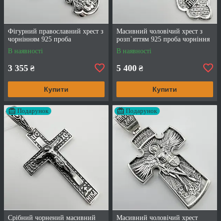
Фігурний православний хрест з
Масивний чоловічий хрест з
чорнінням 925 проба
розп`яттям 925 проба чорніння
В наявності
В наявності
3 355
5 400
₴
₴
Купити
Купити
Подарунок
Подарунок
Срібний чорнений масивний
Масивний чоловічий хрест