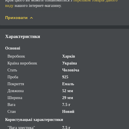
Крім цього ви можете ознайомитися з
переліком товарів даного
виду
нашого інтернет-магазину.
Приховати
Характеристики
Основні
Виробник
Харків
Країна виробник
Україна
Стать
Чоловіча
Проба
925
Покриття
Емаль
Довжина
52 мм
Ширина
29 мм
Вага
7.5 г
Стан
Новий
Користувацькі характеристики
"Вага хрестика"
7,5 г