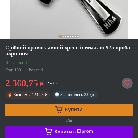
Срібний православний хрест із емаллю 925 проба
чорніння
В наявності
Код: 109
Роздріб
2 360,75
₴
2 485 ₴
Економія
124.25 ₴
Залишилось
23 дні
Купити
або
Купити з