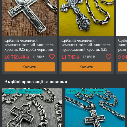
Срібний чоловічий
Срібний чоловічий
Сріб
комплект якірний ланцюг та
комплект якірний ланцюг та
ланц
хрестик 925 проба чорніння
православний хрестик 925
розп
проба чорніння
чорн
10 769,40
11 745
9 9
₴
₴
11 580 ₴
13 050 ₴
Купити
Купити
Акційні пропозиції та новинки
–15%
Подарунок
–12%
Подарунок