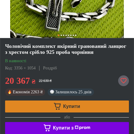
Чоловічий комплект якірний гранований ланцюг
з хрестом срібло 925 проба чорніння
В наявності
Код: 3356 + 1054
Роздріб
20 367
₴
22 630 ₴
Економія
2263 ₴
Залишилось
25 днів
Купити
або
Купити з