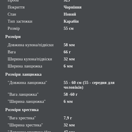
Проба
925
Покриття
Чорніння
Стан
Новий
Тип застежки
Карабін
Розмір
55 см
Розміри
Довжина кулона/підвіски
58 мм
Вага
66 г
Ширина кулона/підвіски
32 мм
Ширина ланцюжка
6 мм
Розміри ланцюжка
"Довжина ланцюжка"
55 - 60 см (55 - середня для
чоловіків)
"Вага ланцюжка"
58 -60 г
"Ширина ланцюжка"
6 мм
Розміри хрестика
"Вага хрестика"
7,9 г
"Ширина хрестика"
32 мм