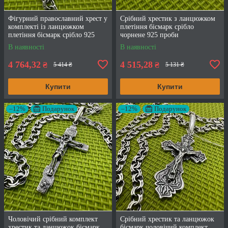
Фігурний православний хрест у
Срібний хрестик з ланцюжком
комплекті із ланцюжком
плетіння бісмарк срібло
плетіння бісмарк срібло 925
чорнене 925 проби
проби
В наявності
В наявності
4 764,32
4 515,28
₴
₴
5 414 ₴
5 131 ₴
Купити
Купити
–12%
Подарунок
–12%
Подарунок
Чоловічий срібний комплект
Срібний хрестик та ланцюжок
хрестик та ланцюжок бісмарк
бісмарк чоловічий комплект