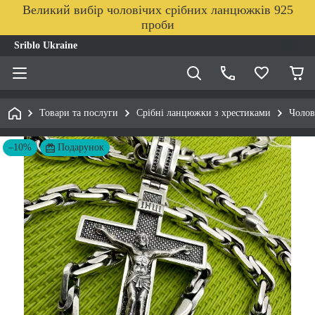
Великий вибір чоловічих срібних ланцюжків 925
проби
Sriblo Ukraine
Товари та послуги
Срібні ланцюжки з хрестиками
Чолов
–10%
Подарунок