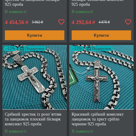
925 проба
925 проба
В наявності
В наявності
4 454,56
4 292,64
₴
₴
5 062 ₴
4 878 ₴
Купити
Купити
–12%
Подарунок
–12%
Подарунок
Срібний хрестик із розп`яттям
Красивий срібний комплект
та ланцюжок плоский бісмарк
ланцюжок та хрест срібло
комплект 925 проба
чорнене 925 проба
В наявності
В наявності