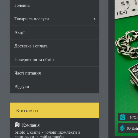
Головна
Товари та послуги
Акції
Доставка і оплата
Повернення та обмін
Часті питання
Відгуки
–10%
0
0
Дні
Sriblo Ukraine - чоловічікомлекти з
ланцюжки із срібла проби