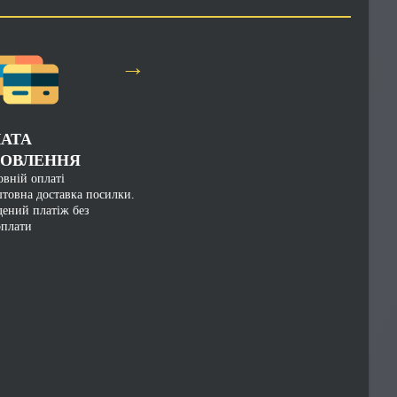
→
АТА
ОВЛЕННЯ
вній оплаті
товна доставка посилки.
дений платіж без
оплати