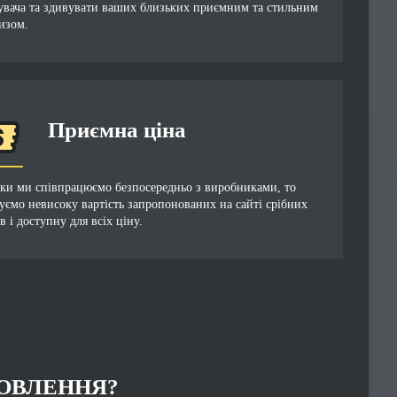
увача та здивувати ваших близьких приємним та стильним
изом.
Приємна ціна
ьки ми співпрацюємо безпосередньо з виробниками, то
уємо невисоку вартість запропонованих на сайті срібних
в і доступну для всіх ціну.
ОВЛЕННЯ?