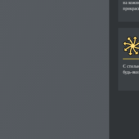
на кожн
прикраси
Є стиль
будь-яки