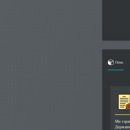
Опис
Ми гара
Державн