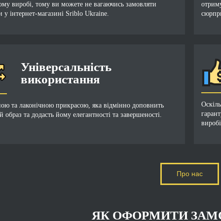
ому виробі, тому ви можете не вагаючись замовляти
отрим
 у інтернет-магазині Sriblo Ukraine.
сюрпр
Універсальність
використання
Оскіл
ною та лаконічною прикрасою, яка відмінно доповнить
гарант
й образ та додасть йому елегантності та завершеності.
виробі
Про нас
ЯК ОФОРМИТИ ЗАМ