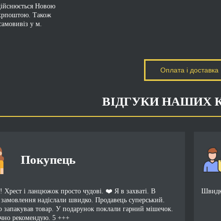
дійснюється Новою
крпоштою. Також
амовивіз у м.
Оплата і доставка
ВІДГУКИ НАШИХ 
Покупець
 Хрест і ланцюжок просто чудові. ❤️ Я в захваті. В
Швидко
 замовлення надіслали швидко. Продавець суперський.
о запакував товар. У подарунок поклали гарний мішечок.
чно рекомендую. 5 +++