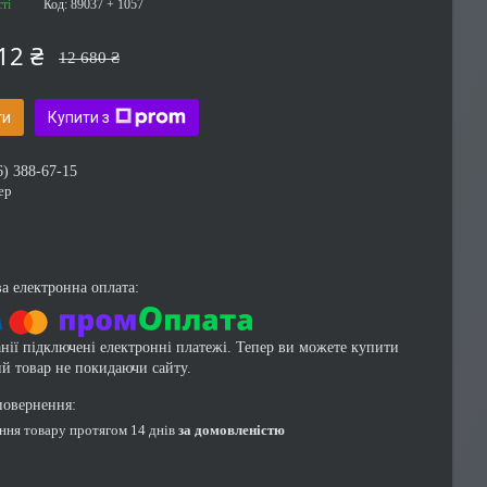
ті
Код:
89037 + 1057
12 ₴
12 680 ₴
ти
Купити з
6) 388-67-15
ер
нії підключені електронні платежі. Тепер ви можете купити
ий товар не покидаючи сайту.
ення товару протягом 14 днів
за домовленістю