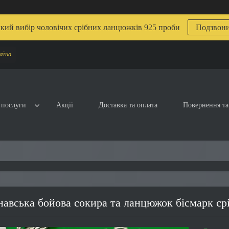
кий вибір чоловічих срібних ланцюжків 925 проби
Подзвон
аїна
 послуги
Акції
Доставка та оплата
Повернення та
авська бойова сокира та ланцюжок бісмарк ср