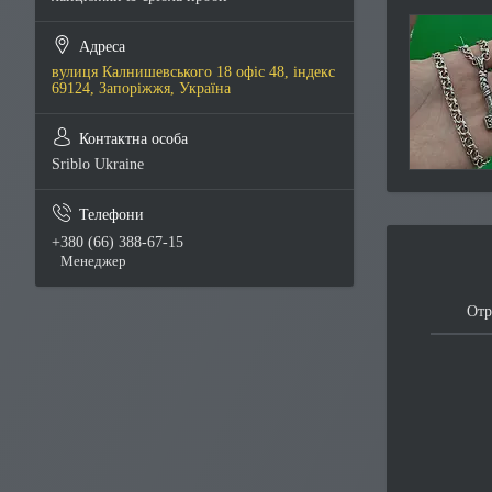
вулиця Калнишевського 18 офіс 48, індекс
69124, Запоріжжя, Україна
Sriblo Ukraine
+380 (66) 388-67-15
Менеджер
Отр