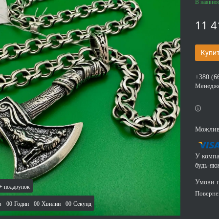
В наявнос
11 4
Купи
+380 (6
Менедж
У компа
будь-як
поверн
в
0
0
Годин
0
0
Хвилин
0
0
Секунд