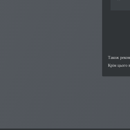
Також реко
Крім цього 