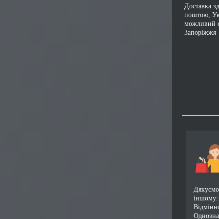
Доставка з
поштою, У
можливий с
Запоріжжя
Дякуємо!
іншому:
Відмінн
Однозна