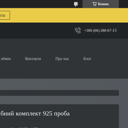
Кошик
ити
+380 (66) 388-67-15
 обмін
Контакти
Про нас
Блог
ібний комплект 925 проба