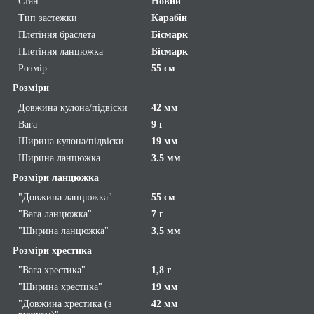
Стан
Новий
Тип застежки
Карабін
Плетіння браслета
Бісмарк
Плетіння ланцюжка
Бісмарк
Розмір
55 см
Розміри
Довжина кулона/підвіски
42 мм
Вага
9 г
Ширина кулона/підвіски
19 мм
Ширина ланцюжка
3.5 мм
Розміри ланцюжка
"Довжина ланцюжка"
55 см
"Вага ланцюжка"
7 г
"Ширина ланцюжка"
3,5 мм
Розміри хрестика
"Вага хрестика"
1,8 г
"Ширина хрестика"
19 мм
"Довжина хрестика (з
42 мм