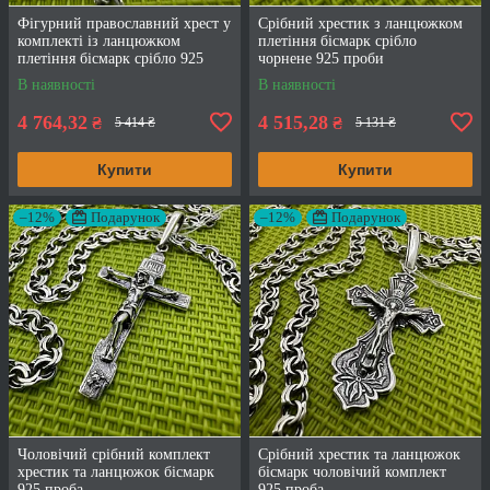
Фігурний православний хрест у
Срібний хрестик з ланцюжком
комплекті із ланцюжком
плетіння бісмарк срібло
плетіння бісмарк срібло 925
чорнене 925 проби
проби
В наявності
В наявності
4 764,32
4 515,28
₴
₴
5 414 ₴
5 131 ₴
Купити
Купити
–12%
Подарунок
–12%
Подарунок
Чоловічий срібний комплект
Срібний хрестик та ланцюжок
хрестик та ланцюжок бісмарк
бісмарк чоловічий комплект
925 проба
925 проба