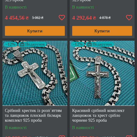
В наявності
В наявності
4 454,56
4 292,64
₴
₴
5 062 ₴
4 878 ₴
Купити
Купити
–12%
Подарунок
–12%
Подарунок
Срібний хрестик із розп`яттям
Красивий срібний комплект
та ланцюжок плоский бісмарк
ланцюжок та хрест срібло
комплект 925 проба
чорнене 925 проба
В наявності
В наявності