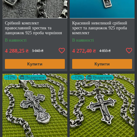
Срібний комплект
Красивий невеликий срібний
православний хрестик та
хрест та ланцюжок 925 проба
ланцюжок 925 проба чорніння
комплект
В наявності
В наявності
4 288,25
4 272,40
₴
₴
5 045 ₴
4 855 ₴
Купити
Купити
–12%
Подарунок
–12%
Подарунок