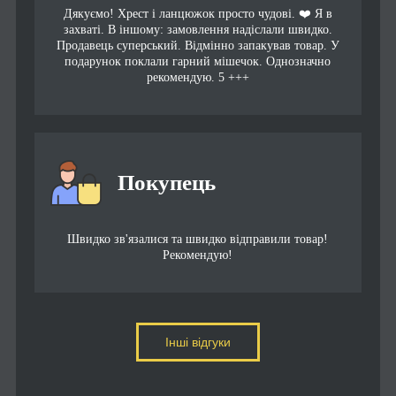
Дякуємо! Хрест і ланцюжок просто чудові. ❤️ Я в
захваті. В іншому: замовлення надіслали швидко.
Продавець суперський. Відмінно запакував товар. У
подарунок поклали гарний мішечок. Однозначно
рекомендую. 5 +++
Покупець
Швидко зв'язалися та швидко відправили товар!
Рекомендую!
Інші відгуки