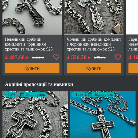
Невеликий срібний
Чоловічий срібний комплект
Гарн
комплект з чорнінням
з чорнінням невеликий
неве
хрестик та ланцюжок 925
хрестик та ланцюжок 925
ланц
проба
проба
4 497,68
4 556,70
4 1
₴
₴
5 111 ₴
5 063 ₴
Купити
Купити
Акційні пропозиції та новинки
–15%
Подарунок
–12%
Подарунок