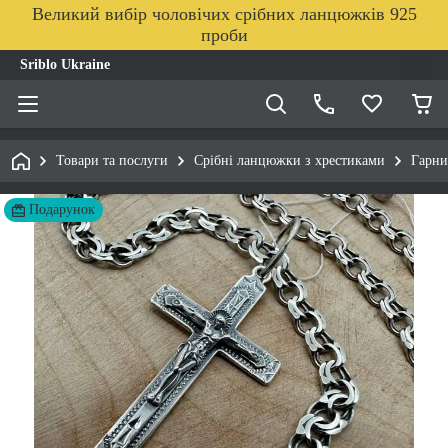
Великий вибір чоловічих срібних ланцюжків 925
проби
Sriblo Ukraine
Товари та послуги
Срібні ланцюжки з хрестиками
Гарни
Подарунок