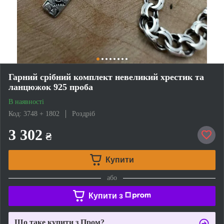
Гарний срібний комплект невеликий хрестик та
ланцюжок 925 проба
В наявності
Код: 3748 + 1802
Роздріб
3 302
₴
Купити
або
Купити з
Що таке купити з Пром?