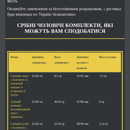
якість.
Оплачуйте замовлення за безготівковим розрахунком, і доставка
буде виконана по Україні безкоштовно.
СРІБНІ ЧОЛОВІЧІ КОМПЛЕКТИ, ЯКІ
МОЖУТЬ ВАМ СПОДОБАТИСЯ
Назва
Довжина
Вага
Довжина
Вага кулона
ланцюжка
ланцюжка
кулона з
вушком
Срібний оберіг
55-60 см
8,5 гр
21*41 мм
7,3 гр
з молитвою та
шовковий
шнурок зі
вставками зі
срібла
Срібний
55-60 см
40-42 гр
31*60 мм
8 гр
комплект
восьмикінцевий
хрест і
ланцюжок
Срібний кулон
55-60 см
32-34 гр
28*40 мм
11,8 гр
з молитвою і