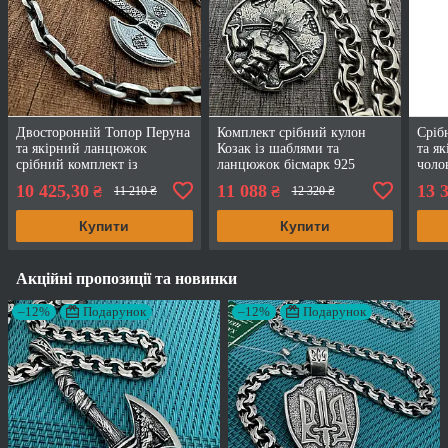
Двосторонній Топор Перуна
Комплект срібний кулон
Сріб
та якірний ланцюжок
Козак із шаблями та
та я
срібний комплект із
ланцюжок бісмарк 925
чоло
чорнінням 925 проба
проба
чорн
10 425,30
11 088
13 
₴
₴
11 210 ₴
12 320 ₴
Купити
Купити
Акційні пропозиції та новинки
–12%
Подарунок
–12%
Подарунок