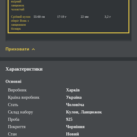
якірний
ланцюжок
чоловічий
Срібний кулон
55-60 см
17-19 г
22 мм
3,2 г
оберіг Вовк з
ланцюжком
бісмарк
Приховати
Характеристики
Основні
Виробник
Харків
Країна виробник
Україна
Стать
Чоловіча
Склад набору
Кулон, Ланцюжок
Проба
925
Покриття
Чорніння
Стан
Новий