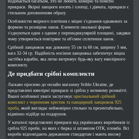
подобається багатьом, хто не любить химерні та помітні
прикраси. Якірні ланцюги носять і хлопці, і дівчата, прикраси є
стильним доповненням образу.
Особливістю якірного плетіння є міцне з'єднання однакових за
формою та розміром ланок. Елементи овальної форми
з'єднуються один з одним у перпендикулярній площині, завдяки
чому утворюється повітряне та об'ємне сплетення ланок.
Срібний ланцюжок має довжину 55 см та 60 см, ширину 5 мм,
вага 32-34 гр. Надійність носіння ланцюжка забезпечує міцна
застібка карабін, яка легко витримує будь-яку вагу ювелірного
комплекту.
Де придбати срібні комплекти
Ласкаво просимо до онлайн магазину Sriblo Ukraine, де
представлені ювелірні прикраси зі срібла у великому розмаїтті.
Вашої особливої уваги заслуговує
оригінальний срібний
комплект з чорнінням хрестик та панцирний ланцюжок 925
проба
, який виглядає неймовірно стильно та презентабельно,
відмінно підійде на подарунок.
У каталозі представлені прикраси від українських виробників із
срібла 925 проби, на яких є бирка зі штампом ОТК, пломба. Всі
вироби відповідають державним стандартам і мають високу