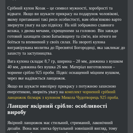
Срібний кулон Козак – це символ мужності, хоробрості та
відваги. Якщо ви шукаєте прикрасу на подарунок чоловікові,
якому притаманні такі риси особистості, вам обов'язково варто
звернути увагу на цю підвіску. На ній зображено славного
козака, з двома мечами, схрещеними за головою. Він завжди
готовий захищати свою Батьківщину та сім'ю, він нічого не
боїться та впевнений у своїх силах. На звороті кулона
вигравірувана молитва до Пресвятої Богородиці, яка закликає до
захисту та заступництва.
Вага кулона складає 8,7 гр, ширина – 28 мм, довжина з вушком
40 мм, довжина без вушка 26 мм. Матеріал виготовлення –
чорнене срібло 925 проби. Підвіс оснащений міцним вушком,
через яке надівається ланцюжок.
Якщо ви шукаєте ювелірну прикрасу з потужною захисною
енергетикою, зверніть увагу на
комплект чорнений срібний
ланцюжок бісмарк з кулоном Микола Чудотворець 925 проба
.
Ланцюг якірний срібло: особливості
виробу
Якірний ланцюжок має стильний, стриманий, лаконічний
дизайн. Вона має злегка брутальний зовнішній вигляд, тому