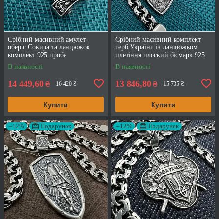
Срібний масивний амулет-
Срібний масивний комплект
оберіг Сокира та ланцюжок
герб України із ланцюжком
комплект 925 проба
плетіння плоский бісмарк 925
проба
В наявності
В наявності
14 449,60
13 846,80
₴
₴
16 420 ₴
15 735 ₴
Купити
Купити
–12%
Подарунок
–12%
Подарунок