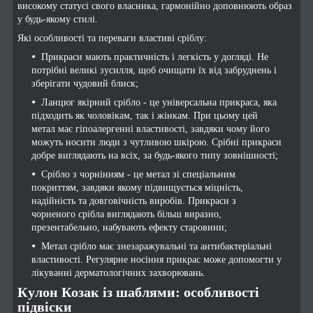
високому статусі свого власника, гармонійно доповнюють образ
у будь-якому стилі.
Які особливості та переваги властиві сріблу:
Прикраси мають практичність і легкість у догляді. Не
потрібні великі зусилля, щоб очищати їх від забруднень і
зберігати чудовий блиск;
Ланцюг якірний срібло - це універсальна прикраса, яка
підходить як чоловікам, так і жінкам. При цьому цей
метал має гіпоалергенні властивості, завдяки чому його
можуть носити люди з чутливою шкірою. Срібні прикраси
добре виглядають на всіх, за будь-якого типу зовнішності;
Срібло з чорнінням - це метал зі спеціальним
покриттям, завдяки якому підвищується міцність,
надійність та довговічність виробів. Прикраси з
чорненого срібла виглядають більш виразно,
презентабельно, набувають ефекту старовини;
Метал срібло має знезаражувальні та антибактеріальні
властивості. Регулярне носіння прикрас може допомогти у
лікуванні дерматологічних захворювань.
Кулон Козак із шаблями: особливості
підвіски