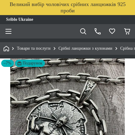
Великий вибір чоловічих срібних ланцюжків 925
проби
Sriblo Ukraine
Товари та послуги
Срібні ланцюжки з кулонами
Срібна 
–7%
Подарунок