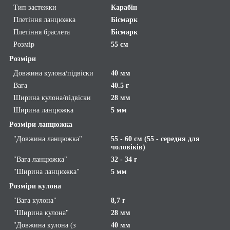
Тип застежки
Карабін
Плетіння ланцюжка
Бісмарк
Плетіння браслета
Бісмарк
Розмір
55 см
Розміри
Довжина кулона/підвіски
40 мм
Вага
40.5 г
Ширина кулона/підвіски
28 мм
Ширина ланцюжка
5 мм
Розміри ланцюжка
"Довжина ланцюжка"
55 - 60 см (55 - середня для
чоловіків)
"Вага ланцюжка"
32 - 34 г
"Ширина ланцюжка"
5 мм
Розміри кулона
"Вага кулона"
8,7 г
"Ширина кулона"
28 мм
"Довжина кулона (з
40 мм