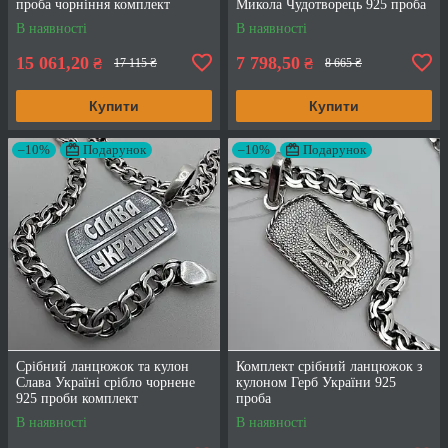
проба чорніння комплект
Микола Чудотворець 925 проба
В наявності
В наявності
15 061,20
7 798,50
₴
₴
17 115 ₴
8 665 ₴
Купити
Купити
–10%
Подарунок
–10%
Подарунок
Срібний ланцюжок та кулон
Комплект срібний ланцюжок з
Слава Україні срібло чорнене
кулоном Герб України 925
925 проби комплект
проба
В наявності
В наявності