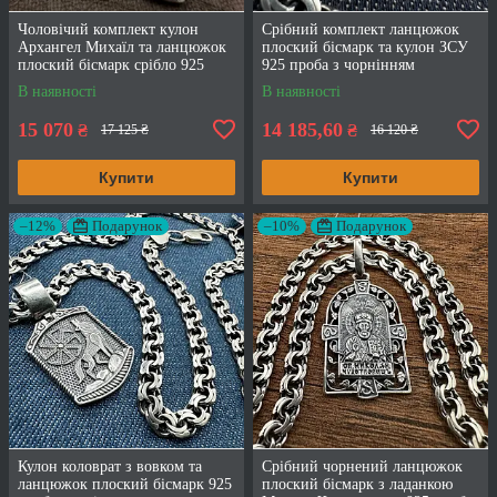
Чоловічий комплект кулон
Срібний комплект ланцюжок
Архангел Михаїл та ланцюжок
плоский бісмарк та кулон ЗСУ
плоский бісмарк срібло 925
925 проба з чорнінням
проба
В наявності
В наявності
15 070
14 185,60
₴
₴
17 125 ₴
16 120 ₴
Купити
Купити
–12%
Подарунок
–10%
Подарунок
Кулон коловрат з вовком та
Срібний чорнений ланцюжок
ланцюжок плоский бісмарк 925
плоский бісмарк з ладанкою