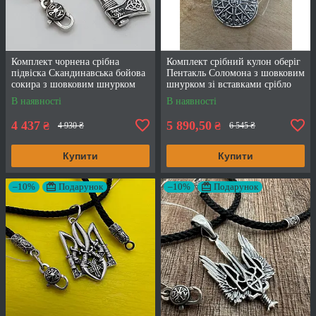
Комплект чорнена срібна
Комплект срібний кулон оберіг
підвіска Скандинавська бойова
Пентакль Соломона з шовковим
сокира з шовковим шнурком
шнурком зі вставками срібло
925 проба
чорнене 925 проба кулон
В наявності
В наявності
4 437
5 890,50
₴
₴
4 930 ₴
6 545 ₴
Купити
Купити
–10%
Подарунок
–10%
Подарунок