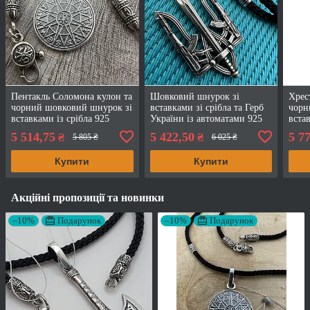
Пентакль Соломона кулон та
Шовковий шнурок зі
Хрес
чорний шовковий шнурок зі
вставками зі срібла та Герб
чорн
вставками із срібла 925
України із автоматами 925
вста
проба
проба
проб
5 514,75
5 422,50
5 7
₴
₴
5 805 ₴
6 025 ₴
Купити
Купити
Акційні пропозиції та новинки
–10%
Подарунок
–10%
Подарунок