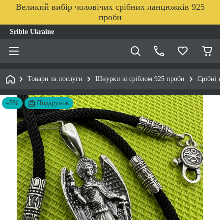
Великий вибір чоловічих срібних ланцюжків 925
проби
Sriblo Ukraine
Товари та послуги
Шнурки зі сріблом 925 проби
Срібні
–5%
Подарунок