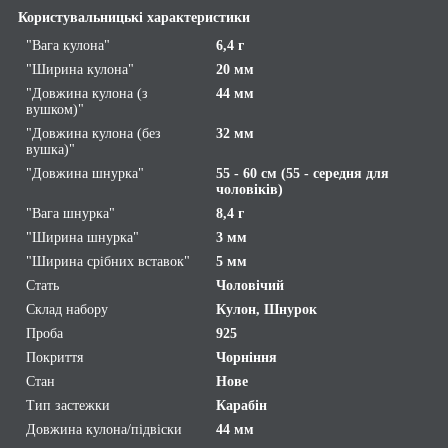
Користувальницькі характеристики
"Вага кулона"
6,4 г
"Ширина кулона"
20 мм
"Довжина кулона (з
44 мм
вушком)"
"Довжина кулона (без
32 мм
вушка)"
"Довжина шнурка"
55 - 60 см (55 - середня для
чоловіків)
"Вага шнурка"
8,4 г
"Ширина шнурка"
3 мм
"Ширина срібних вставок"
5 мм
Стать
Чоловічий
Склад набору
Кулон, Шнурок
Проба
925
Покриття
Чорніння
Стан
Нове
Тип застежки
Карабін
Довжина кулона/підвіски
44 мм