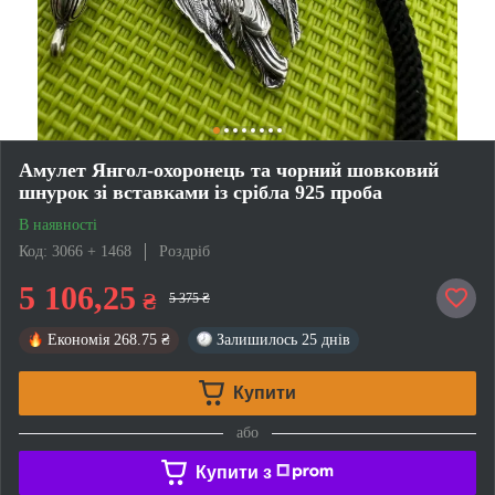
Амулет Янгол-охоронець та чорний шовковий
шнурок зі вставками із срібла 925 проба
В наявності
Код: 3066 + 1468
Роздріб
5 106,25
₴
5 375 ₴
Економія
268.75 ₴
Залишилось
25 днів
Купити
або
Купити з