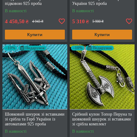
підковою 925 проба
України 925 проба
В наявності
В наявності
4 450,50
5 310
₴
₴
4 945 ₴
5 900 ₴
Купити
Купити
–10%
Подарунок
–10%
Подарунок
Шовковий шнурок зі вставками
Срібний кулон Топор Перуна та
зі срібла та Герб України із
шовковий шнурок зі вставками
автоматами 925 проба
зі срібла комплект
В наявності
В наявності