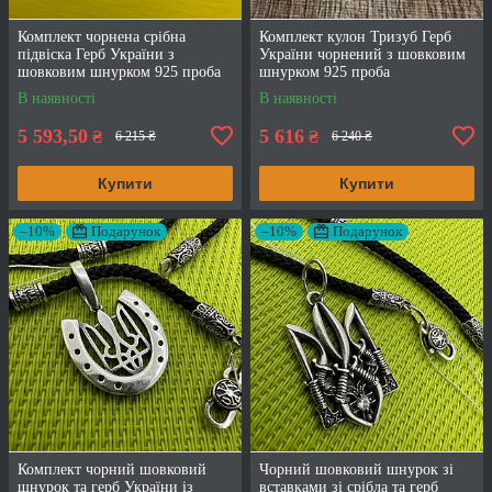
Комплект чорнена срібна
Комплект кулон Тризуб Герб
підвіска Герб України з
України чорнений з шовковим
шовковим шнурком 925 проба
шнурком 925 проба
В наявності
В наявності
5 593,50
5 616
₴
₴
6 215 ₴
6 240 ₴
Купити
Купити
–10%
Подарунок
–10%
Подарунок
Комплект чорний шовковий
Чорний шовковий шнурок зі
шнурок та герб України із
вставками зі срібла та герб