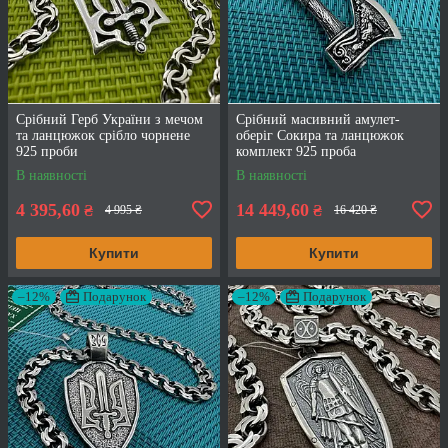
Срібний Герб України з мечом
Срібний масивний амулет-
та ланцюжок срібло чорнене
оберіг Сокира та ланцюжок
925 проби
комплект 925 проба
В наявності
В наявності
4 395,60
14 449,60
₴
₴
4 995 ₴
16 420 ₴
Купити
Купити
–12%
Подарунок
–12%
Подарунок