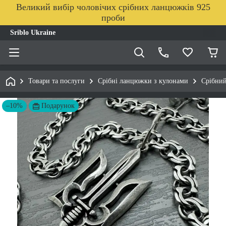
Великий вибір чоловічих срібних ланцюжків 925
проби
Sriblo Ukraine
Товари та послуги
Срібні ланцюжки з кулонами
Срібний
–10%
Подарунок