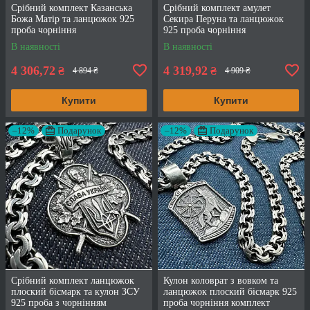
Срібний комплект Казанська
Срібний комплект амулет
Божа Матір та ланцюжок 925
Секира Перуна та ланцюжок
проба чорніння
925 проба чорніння
В наявності
В наявності
4 306,72
4 319,92
₴
₴
4 894 ₴
4 909 ₴
Купити
Купити
–12%
Подарунок
–12%
Подарунок
Срібний комплект ланцюжок
Кулон коловрат з вовком та
плоский бісмарк та кулон ЗСУ
ланцюжок плоский бісмарк 925
925 проба з чорнінням
проба чорніння комплект