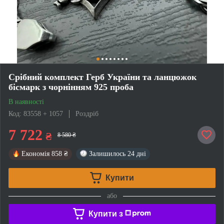
Срібний комплект Герб України та ланцюжок
бісмарк з чорнінням 925 проба
В наявності
Код: 83558 + 1057
Роздріб
7 722
₴
8 580 ₴
Економія
858 ₴
Залишилось
24 дні
Купити
або
Купити з