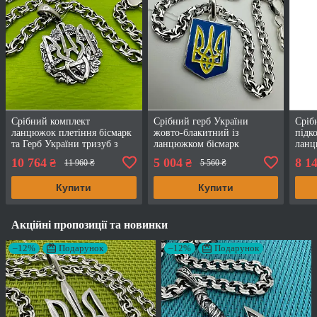
Срібний комплект
Срібний герб України
Сріб
ланцюжок плетіння бісмарк
жовто-блакитний із
підк
та Герб України тризуб з
ланцюжком бісмарк
ланц
калиною срібло чорнене 925
комплект 925 проби
проб
10 764
5 004
8 1
₴
₴
11 960 ₴
5 560 ₴
проби фабричне
чорніння
Купити
Купити
Акційні пропозиції та новинки
–12%
Подарунок
–12%
Подарунок