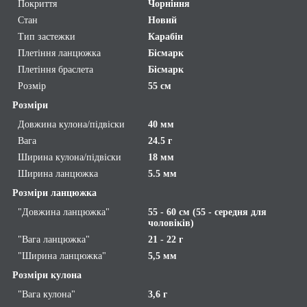
Покриття
Чорніння
Стан
Новий
Тип застежки
Карабін
Плетіння ланцюжка
Бісмарк
Плетіння браслета
Бісмарк
Розмір
55 см
Розміри
Довжина кулона/підвіски
40 мм
Вага
24.5 г
Ширина кулона/підвіски
18 мм
Ширина ланцюжка
5.5 мм
Розміри ланцюжка
"Довжина ланцюжка"
55 - 60 см (55 - середня для
чоловіків)
"Вага ланцюжка"
21 - 22 г
"Ширина ланцюжка"
5,5 мм
Розміри кулона
"Вага кулона"
3,6 г