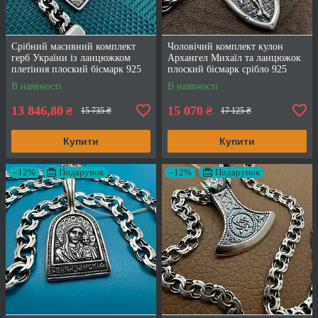
Срібний масивний комплект
Чоловічий комплект кулон
герб України із ланцюжком
Архангел Михаїл та ланцюжок
плетіння плоский бісмарк 925
плоский бісмарк срібло 925
проба
проба
В наявності
В наявності
13 846,80
15 070
₴
₴
15 735 ₴
17 125 ₴
Купити
Купити
–12%
Подарунок
–12%
Подарунок