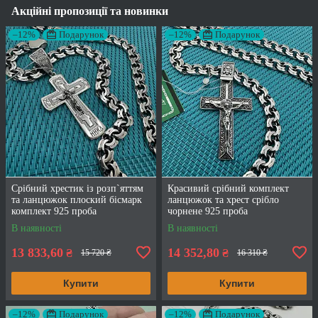
Акційні пропозиції та новинки
–12%
Подарунок
–12%
Подарунок
Срібний хрестик із розп`яттям
Красивий срібний комплект
та ланцюжок плоский бісмарк
ланцюжок та хрест срібло
комплект 925 проба
чорнене 925 проба
В наявності
В наявності
13 833,60
14 352,80
₴
₴
15 720 ₴
16 310 ₴
Купити
Купити
–12%
Подарунок
–12%
Подарунок