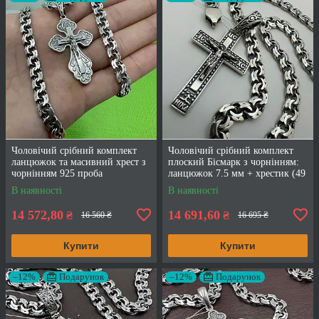
Чоловічий срібний комплект
Чоловічий срібний комплект
ланцюжок та масивний хрест з
плоский Бісмарк з чорнінням:
чорнінням 925 проба
ланцюжок 7.5 мм + хрестик (49
г, 925 проба)
В наявності
В наявності
14 572,80
14 691,60
₴
₴
16 560 ₴
16 695 ₴
Купити
Купити
–12%
Подарунок
–12%
Подарунок