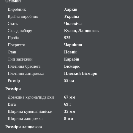
Основні
Виробник
Харків
Країна виробник
Україна
Стать
Чоловіча
Склад набору
Кулон, Ланцюжок
Проба
925
Покриття
Чорніння
Стан
Новий
Тип застежки
Карабін
Плетіння браслета
Бісмарк
Плетіння ланцюжка
Плоский Бісмарк
Розмір
55 см
Розміри
Довжина кулона/підвіски
67 мм
Вага
69 г
Ширина кулона/підвіски
35 мм
Ширина ланцюжка
8 мм
Розміри ланцюжка