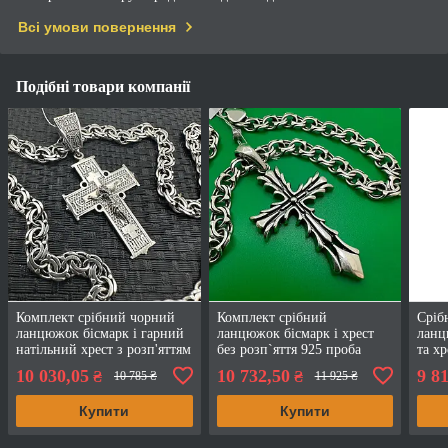
Всі умови повернення
Подібні товари компанії
Комплект срібний чорний
Комплект срібний
Сріб
ланцюжок бісмарк і гарний
ланцюжок бісмарк і хрест
ланц
натільний хрест з розп'яттям
без розп`яття 925 проба
та хр
925 проба
чорніння
925 
10 030,05
10 732,50
9 8
₴
₴
10 785 ₴
11 925 ₴
Купити
Купити