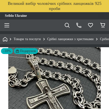
Великий вибір чоловічих срібних ланцюжків 925
проби
Sriblo Ukraine
Товари та послуги
Срібні ланцюжки з хрестиками
Срібн
–10%
Подарунок