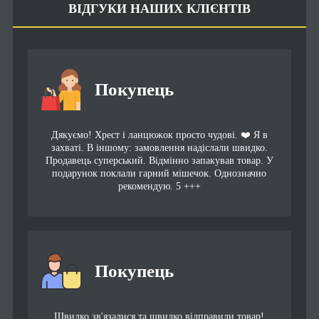
ВІДГУКИ НАШИХ КЛІЄНТІВ
Покупець
Дякуємо! Хрест і ланцюжок просто чудові. ❤️ Я в
захваті. В іншому: замовлення надіслали швидко.
Продавець суперський. Відмінно запакував товар. У
подарунок поклали гарний мішечок. Однозначно
рекомендую. 5 +++
Покупець
Швидко зв'язалися та швидко відправили товар!