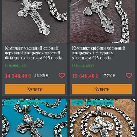
Комплект масивний срібний
Комплект срібний чорнений
чорнений ланцюжок плоский
ланцюжок з фігурним
бісмарк з хрестиком 925 проба
хрестиком 925 проба
В наявності
В наявності
14 348,40
15 646,40
₴
₴
16 305 ₴
17 780 ₴
Купити
Купити
–12%
Подарунок
–12%
Подарунок