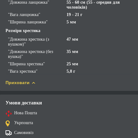
"Довжина ланцюжка"
55 - 60 см (55 - середня для
чоловіків)
"Вага ланцюжка"
19 - 21 г
"Ширина ланцюжка"
5 мм
Розміри хрестика
"Довжина хрестика (з
47 мм
вушком)"
"Довжина хрестика (без
35 мм
вушка)"
"Ширина хрестика"
25 мм
"Вага хрестика"
5,8 г
Приховати
Умови доставки
Нова Пошта
Укрпошта
Самовивіз