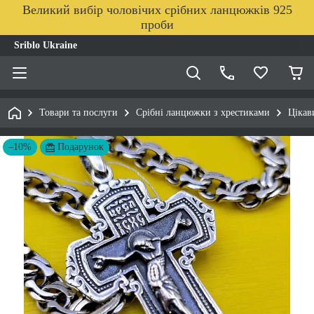
Великий вибір чоловічих срібних ланцюжків 925
проби
Sriblo Ukraine
Товари та послуги
Срібні ланцюжки з хрестиками
Цікав
–10%
Подарунок