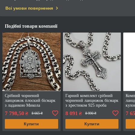
Всі умови повернення
Подібні товари компанії
Срібний чорнений
Гарний комплект срібний
Комп
ланцюжок плоский бісмарк
чорнений ланцюжок бісмарк
ланц
з ладанкою Микола
з хрестиком 925 проба
куло
Чудотворець 925 проба
Чудо
7 798,50
8 091
7 6
₴
₴
8 665 ₴
8 990 ₴
Купити
Купити