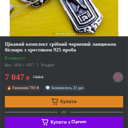
Цікавий комплект срібний чорнений ланцюжок
бісмарк з хрестиком 925 проба
В наявності
Код: 3434 + 1057
Роздріб
7 047
₴
7 830 ₴
Економія
783 ₴
Залишилось
23 дні
Купити
або
Купити з