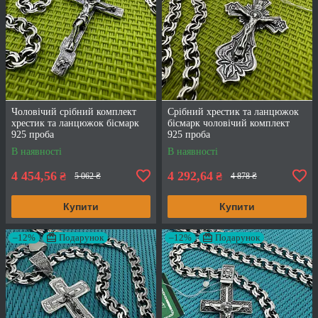
Чоловічий срібний комплект
Срібний хрестик та ланцюжок
хрестик та ланцюжок бісмарк
бісмарк чоловічий комплект
925 проба
925 проба
В наявності
В наявності
4 454,56
4 292,64
₴
₴
5 062 ₴
4 878 ₴
Купити
Купити
–12%
Подарунок
–12%
Подарунок