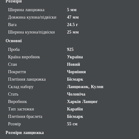
Розміри
Ширина ланцюжка
5 мм
Довжина кулона/підвіски
47 мм
Вага
24.5 г
Ширина кулона/підвіски
25 мм
Основні
Проба
925
Країна виробник
Україна
Стан
Новий
Покриття
Чорніння
Плетіння ланцюжка
Бісмарк
Склад набору
Ланцюжок, Кулон
Стать
Чоловіча
Виробник
Харків Ланцюг
Тип застежки
Карабін
Плетіння браслета
Бісмарк
Розмір
55 см
Розміри ланцюжка