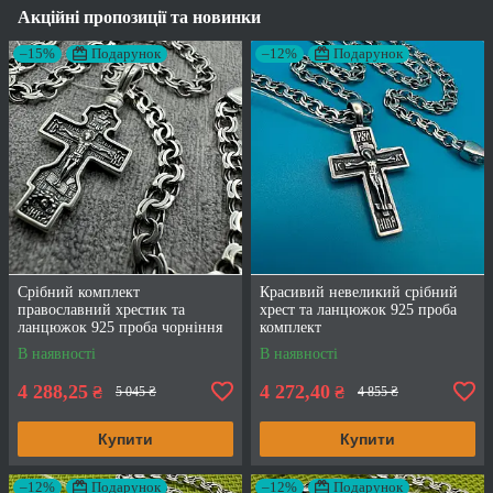
Акційні пропозиції та новинки
–15%
Подарунок
–12%
Подарунок
Срібний комплект
Красивий невеликий срібний
православний хрестик та
хрест та ланцюжок 925 проба
ланцюжок 925 проба чорніння
комплект
В наявності
В наявності
4 288,25
4 272,40
₴
₴
5 045 ₴
4 855 ₴
Купити
Купити
–12%
Подарунок
–12%
Подарунок