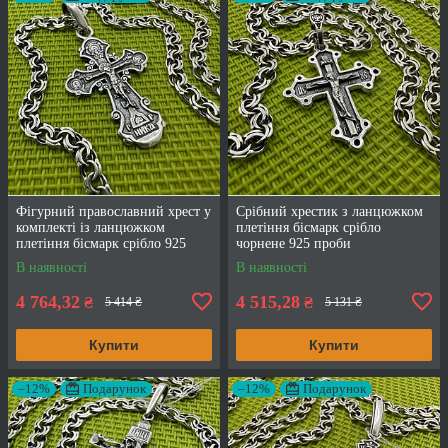
Фігурний православний хрест у
Срібний хрестик з ланцюжком
комплекті із ланцюжком
плетіння бісмарк срібло
плетіння бісмарк срібло 925
чорнене 925 проби
проби
В наявності
В наявності
4 764,32
4 515,28
₴
₴
5 414 ₴
5 131 ₴
Купити
Купити
–12%
Подарунок
–12%
Подарунок