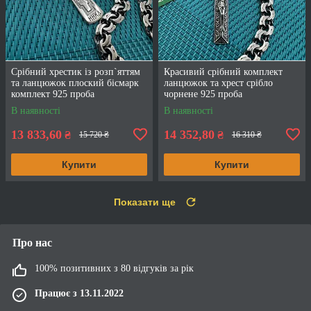
Срібний хрестик із розп`яттям
Красивий срібний комплект
та ланцюжок плоский бісмарк
ланцюжок та хрест срібло
комплект 925 проба
чорнене 925 проба
В наявності
В наявності
13 833,60
14 352,80
₴
₴
15 720 ₴
16 310 ₴
Купити
Купити
Показати ще
Про нас
100% позитивних з 80 відгуків за рік
Працює з 13.11.2022