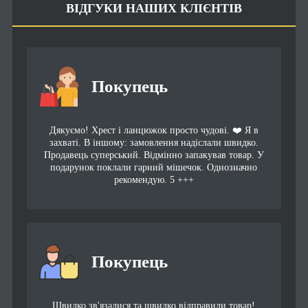
ВІДГУКИ НАШИХ КЛІЄНТІВ
Покупець
Дякуємо! Хрест і ланцюжок просто чудові. ❤️ Я в
захваті. В іншому: замовлення надіслали швидко.
Продавець суперський. Відмінно запакував товар. У
подарунок поклали гарний мішечок. Однозначно
рекомендую. 5 +++
Покупець
Швидко зв'язалися та швидко відправили товар!