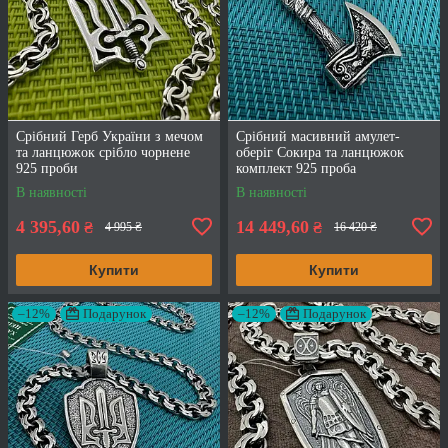
Срібний Герб України з мечом
Срібний масивний амулет-
та ланцюжок срібло чорнене
оберіг Сокира та ланцюжок
925 проби
комплект 925 проба
В наявності
В наявності
4 395,60
14 449,60
₴
₴
4 995 ₴
16 420 ₴
Купити
Купити
–12%
Подарунок
–12%
Подарунок