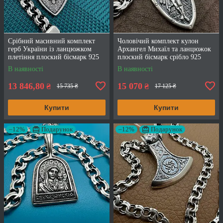
Срібний масивний комплект
Чоловічий комплект кулон
герб України із ланцюжком
Архангел Михаїл та ланцюжок
плетіння плоский бісмарк 925
плоский бісмарк срібло 925
проба
проба
В наявності
В наявності
13 846,80
15 070
₴
₴
15 735 ₴
17 125 ₴
Купити
Купити
–12%
Подарунок
–12%
Подарунок