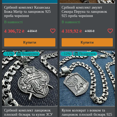
Срібний комплект Казанська
Срібний комплект амулет
Божа Матір та ланцюжок 925
Секира Перуна та ланцюжок
проба чорніння
925 проба чорніння
В наявності
В наявності
4 306,72
4 319,92
₴
₴
4 894 ₴
4 909 ₴
Купити
Купити
–12%
Подарунок
–12%
Подарунок
Срібний комплект ланцюжок
Кулон коловрат з вовком та
плоский бісмарк та кулон ЗСУ
ланцюжок плоский бісмарк 925