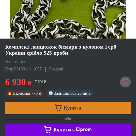
Комплект ланцюжок бісмарк з кулоном Герб
України срібло 925 проби
В наявності
Код: 03106/1 + 1057
Роздріб
6 930
₴
7 700 ₴
Економія
770 ₴
Залишилось
26 днів
Купити
або
Купити з