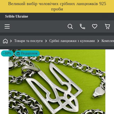
Великий вибір чоловічих срібних ланцюжків 925
проби
Sriblo Ukraine
Товари та послуги
Срібні ланцюжки з кулонами
Комплек
–10%
Подарунок