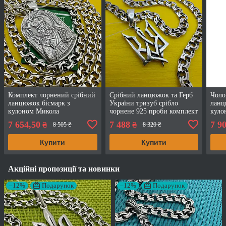
Комплект чорнений срібний
Срібний ланцюжок та Герб
Чоло
ланцюжок бісмарк з
України тризуб срібло
ланц
кулоном Микола
чорнене 925 проби комплект
куло
Чудотворець 925 проба
плетіння бісмарк
Укра
7 654,50
7 488
7 9
₴
₴
8 505 ₴
8 320 ₴
Купити
Купити
Акційні пропозиції та новинки
–12%
Подарунок
–12%
Подарунок