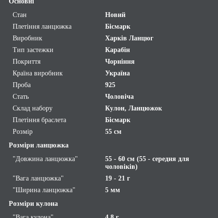
Основні
Стан
Новий
Плетіння ланцюжка
Бісмарк
Виробник
Харків Ланцюг
Тип застежки
Карабін
Покриття
Чорніння
Країна виробник
Україна
Проба
925
Стать
Чоловіча
Склад набору
Кулон, Ланцюжок
Плетіння браслета
Бісмарк
Розмір
55 см
Розміри ланцюжка
"Довжина ланцюжка"
55 - 60 см (55 - середня для
чоловіків)
"Вага ланцюжка"
19 - 21 г
"Ширина ланцюжка"
5 мм
Розміри кулона
"Вага кулона"
4,8 г