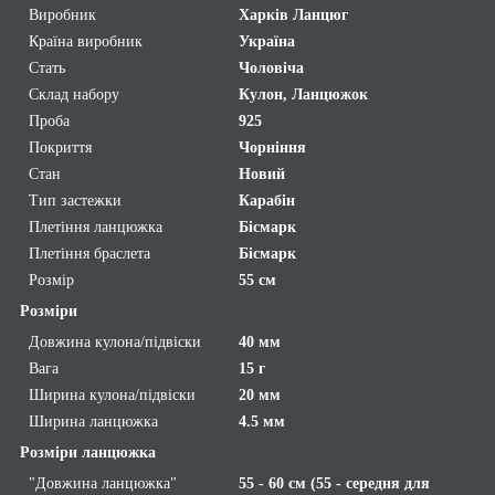
Виробник
Харків Ланцюг
Країна виробник
Україна
Стать
Чоловіча
Склад набору
Кулон, Ланцюжок
Проба
925
Покриття
Чорніння
Стан
Новий
Тип застежки
Карабін
Плетіння ланцюжка
Бісмарк
Плетіння браслета
Бісмарк
Розмір
55 см
Розміри
Довжина кулона/підвіски
40 мм
Вага
15 г
Ширина кулона/підвіски
20 мм
Ширина ланцюжка
4.5 мм
Розміри ланцюжка
"Довжина ланцюжка"
55 - 60 см (55 - середня для