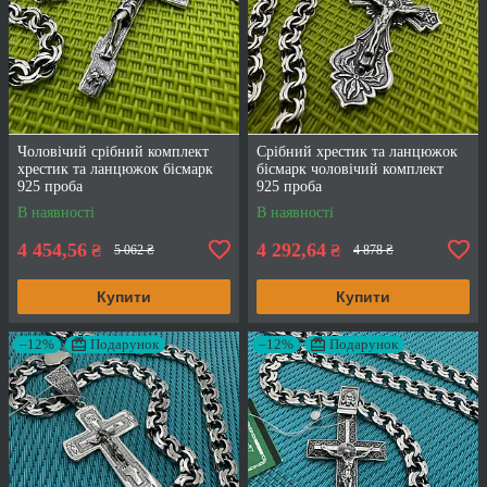
Чоловічий срібний комплект
Срібний хрестик та ланцюжок
хрестик та ланцюжок бісмарк
бісмарк чоловічий комплект
925 проба
925 проба
В наявності
В наявності
4 454,56
4 292,64
₴
₴
5 062 ₴
4 878 ₴
Купити
Купити
–12%
Подарунок
–12%
Подарунок