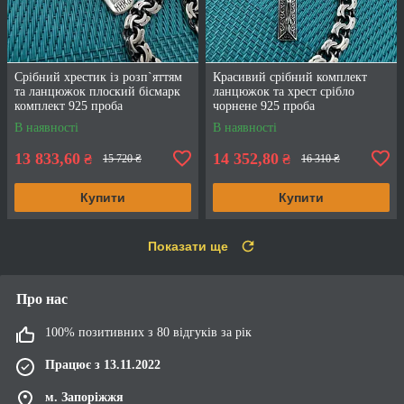
Срібний хрестик із розп`яттям
Красивий срібний комплект
та ланцюжок плоский бісмарк
ланцюжок та хрест срібло
комплект 925 проба
чорнене 925 проба
В наявності
В наявності
13 833,60
14 352,80
₴
₴
15 720 ₴
16 310 ₴
Купити
Купити
Показати ще
Про нас
100% позитивних з 80 відгуків за рік
Працює з 13.11.2022
м. Запоріжжя