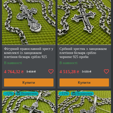
Фігурний православний хрест у
Срібний хрестик з ланцюжком
комплекті із ланцюжком
плетіння бісмарк срібло
плетіння бісмарк срібло 925
чорнене 925 проби
проби
В наявності
В наявності
4 764,32
4 515,28
₴
₴
5 414 ₴
5 131 ₴
Купити
Купити
–12%
Подарунок
–12%
Подарунок