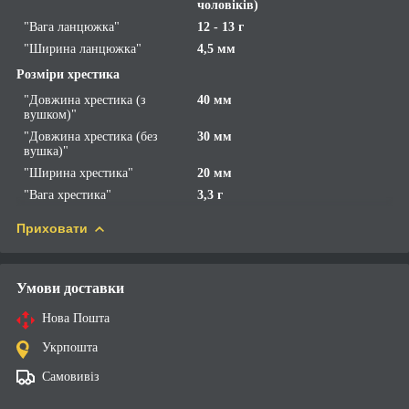
чоловіків)
"Вага ланцюжка"
12 - 13 г
"Ширина ланцюжка"
4,5 мм
Розміри хрестика
"Довжина хрестика (з
40 мм
вушком)"
"Довжина хрестика (без
30 мм
вушка)"
"Ширина хрестика"
20 мм
"Вага хрестика"
3,3 г
Приховати
Умови доставки
Нова Пошта
Укрпошта
Самовивіз