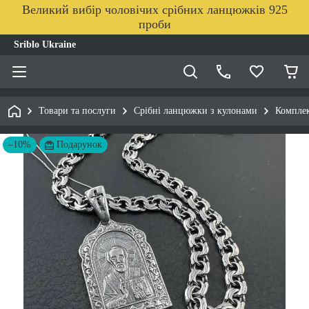
Великий вибір чоловічих срібних ланцюжків 925
проби
Sriblo Ukraine
Товари та послуги
Срібні ланцюжки з кулонами
Комплек
–10%
Подарунок