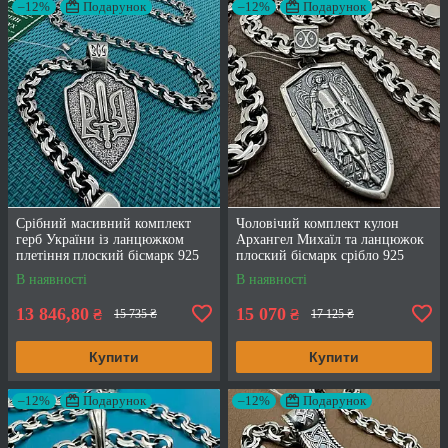
–12%
Подарунок
–12%
Подарунок
Срібний масивний комплект
Чоловічий комплект кулон
герб України із ланцюжком
Архангел Михаїл та ланцюжок
плетіння плоский бісмарк 925
плоский бісмарк срібло 925
проба
проба
В наявності
В наявності
13 846,80
15 070
₴
₴
15 735 ₴
17 125 ₴
Купити
Купити
–12%
Подарунок
–12%
Подарунок