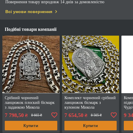
Повернення товару впродовж 14 днів за домовленістю
Всі умови повернення
Подібні товари компанії
Срібний чорнений
Комплект чорнений срібний
Комп
ланцюжок плоский бісмарк
ланцюжок бісмарк з
підв
з ладанкою Микола
кулоном Микола
Чудо
Чудотворець 925 проба
Чудотворець 925 проба
бісм
7 798,50
7 654,50
9 3
₴
₴
8 665 ₴
8 505 ₴
Купити
Купити