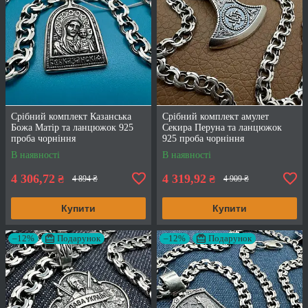
Срібний комплект Казанська
Срібний комплект амулет
Божа Матір та ланцюжок 925
Секира Перуна та ланцюжок
проба чорніння
925 проба чорніння
В наявності
В наявності
4 306,72
4 319,92
₴
₴
4 894 ₴
4 909 ₴
Купити
Купити
–12%
Подарунок
–12%
Подарунок