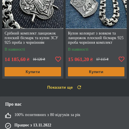
Срібний комплект ланцюжок
Кулон коловрат з вовком та
плоский бісмарк та кулон ЗСУ
ланцюжок плоский бісмарк 925
925 проба з чорнінням
проба чорніння комплект
В наявності
В наявності
14 185,60
15 061,20
₴
₴
16 120 ₴
17 115 ₴
Купити
Купити
Показати ще
Про нас
100% позитивних з 80 відгуків за рік
Працює з 13.11.2022