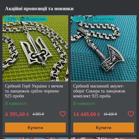
Акційні пропозиції та новинки
–12%
Подарунок
–12%
Подарунок
Срібний Герб України з мечом
Срібний масивний амулет-
та ланцюжок срібло чорнене
оберіг Сокира та ланцюжок
925 проби
комплект 925 проба
В наявності
В наявності
4 395,60
14 449,60
₴
₴
4 995 ₴
16 420 ₴
Купити
Купити