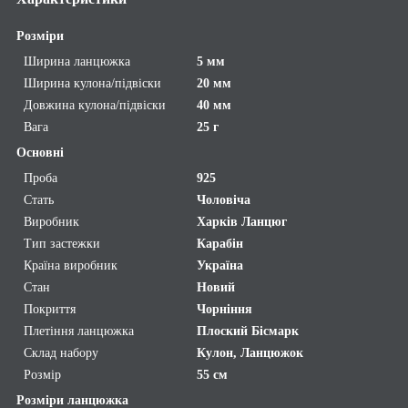
Розміри
Ширина ланцюжка
5 мм
Ширина кулона/підвіски
20 мм
Довжина кулона/підвіски
40 мм
Вага
25 г
Основні
Проба
925
Стать
Чоловіча
Виробник
Харків Ланцюг
Тип застежки
Карабін
Країна виробник
Україна
Стан
Новий
Покриття
Чорніння
Плетіння ланцюжка
Плоский Бісмарк
Склад набору
Кулон, Ланцюжок
Розмір
55 см
Розміри ланцюжка