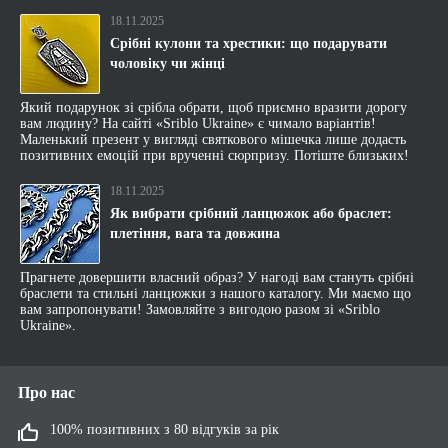
18.11.2025
Срібні кулони та хрестики: що подарувати
чоловіку чи жінці
Який подарунок зі срібла обрати, щоб приємно вразити дорогу
вам людину? На сайті «Sriblo Ukraine» є чимало варіантів!
Маленький презент у вигляді святкового мішечка лише додасть
позитивних емоцій при врученні сюрпризу. Потіште близьких!
18.11.2025
Як вибрати срібний ланцюжок або браслет:
плетіння, вага та довжина
Прагнете довершити власний образ? У нагоді вам стануть срібні
браслети та стильні ланцюжки з нашого каталогу. Ми маємо що
вам запропонувати! Замовляйте з вигодою разом зі «Sriblo
Ukraine».
Про нас
100% позитивних з 80 відгуків за рік