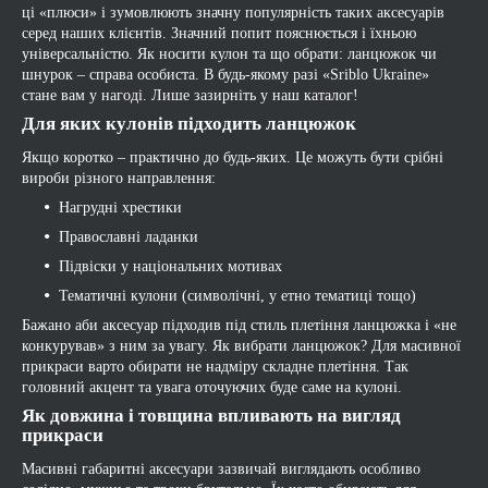
ці «плюси» і зумовлюють значну популярність таких аксесуарів
серед наших клієнтів. Значний попит пояснюється і їхньою
універсальністю. Як носити кулон та що обрати: ланцюжок чи
шнурок – справа особиста. В будь-якому разі «Sriblo Ukraine»
стане вам у нагоді. Лише зазирніть у наш каталог!
Для яких кулонів підходить ланцюжок
Якщо коротко – практично до будь-яких. Це можуть бути срібні
вироби різного направлення:
Нагрудні хрестики
Православні ладанки
Підвіски у національних мотивах
Тематичні кулони (символічні, у етно тематиці тощо)
Бажано аби аксесуар підходив під стиль плетіння ланцюжка і «не
конкурував» з ним за увагу. Як вибрати ланцюжок? Для масивної
прикраси варто обирати не надміру складне плетіння. Так
головний акцент та увага оточуючих буде саме на кулоні.
Як довжина і товщина впливають на вигляд
прикраси
Масивні габаритні аксесуари зазвичай виглядають особливо