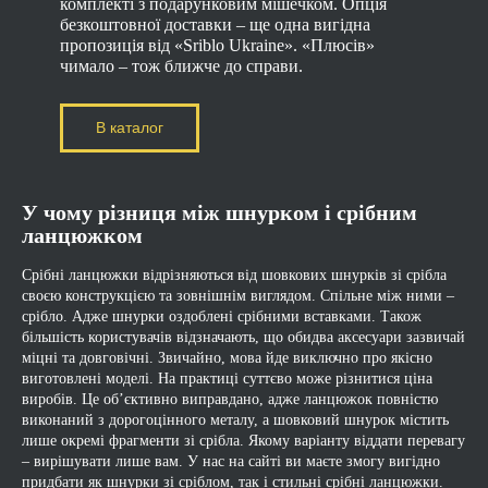
комплекті з подарунковим мішечком. Опція
безкоштовної доставки – ще одна вигідна
пропозиція від «Sriblo Ukraine». «Плюсів»
чимало – тож ближче до справи.
В каталог
У чому різниця між шнурком і срібним
ланцюжком
Срібні ланцюжки відрізняються від шовкових шнурків зі срібла
своєю конструкцією та зовнішнім виглядом. Спільне між ними –
срібло. Адже шнурки оздоблені срібними вставками. Також
більшість користувачів відзначають, що обидва аксесуари зазвичай
міцні та довговічні. Звичайно, мова йде виключно про якісно
виготовлені моделі. На практиці суттєво може різнитися ціна
виробів. Це об’єктивно виправдано, адже ланцюжок повністю
виконаний з дорогоцінного металу, а шовковий шнурок містить
лише окремі фрагменти зі срібла. Якому варіанту віддати перевагу
– вирішувати лише вам. У нас на сайті ви маєте змогу вигідно
придбати як шнурки зі сріблом, так і стильні срібні ланцюжки.