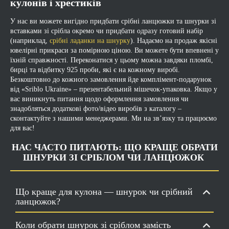
кулонів і хрестиків
У нас ви можете вигідно придбати срібні ланцюжки та шнурки зі
вставками зі срібла окремо чи придбати одразу готовий набір
(наприклад,
срібні ладанки на шнурку
). Надаємо на продаж якісні
ювелірні прикраси за помірною ціною. Ви можете бути впевнені у
їхній справжності. Переконатися у цьому можна завдяки пломбі,
бирці та відбитку 925 проби, які є на кожному виробі.
Безкоштовно до кожного замовлення йде комплімент-подарунок
від «Sriblo Ukraine» – презентабельний мішечок-упаковка. Якщо у
вас виникнуть питання щодо оформлення замовлення чи
знадобляться додаткові фото/відео виробів з каталогу –
сконтактуйте з нашими менеджерами. Ми на зв’язку та працюємо
для вас!
НАС ЧАСТО ПИТАЮТЬ: ЩО КРАЩЕ ОБРАТИ
ШНУРКИ ЗІ СРІБЛОМ ЧИ ЛАНЦЮЖОК
Що краще для кулона — шнурок чи срібний
ланцюжок?
Коли обрати шнурок зі сріблом замість