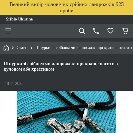
Великий вибір чоловічих срібних ланцюжків 925
проби
Sriblo Ukraine
Статті
Шнурки зі сріблом чи ланцюжок: що краще носити з
Шнурки зі сріблом чи ланцюжок: що краще носити з
кулоном або хрестиком
18.11.2025