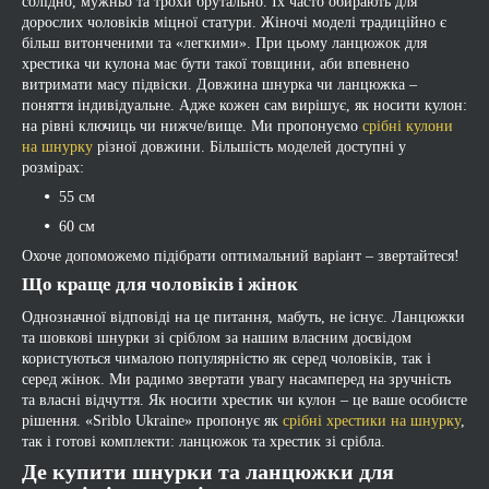
солідно, мужньо та трохи брутально. Їх часто обирають для
дорослих чоловіків міцної статури. Жіночі моделі традиційно є
більш витонченими та «легкими». При цьому ланцюжок для
хрестика чи кулона має бути такої товщини, аби впевнено
витримати масу підвіски. Довжина шнурка чи ланцюжка –
поняття індивідуальне. Адже кожен сам вирішує, як носити кулон:
на рівні ключиць чи нижче/вище. Ми пропонуємо
срібні кулони
на шнурку
різної довжини. Більшість моделей доступні у
розмірах:
55 см
60 см
Охоче допоможемо підібрати оптимальний варіант – звертайтеся!
Що краще для чоловіків і жінок
Однозначної відповіді на це питання, мабуть, не існує. Ланцюжки
та шовкові шнурки зі сріблом за нашим власним досвідом
користуються чималою популярністю як серед чоловіків, так і
серед жінок. Ми радимо звертати увагу насамперед на зручність
та власні відчуття. Як носити хрестик чи кулон – це ваше особисте
рішення. «Sriblo Ukraine» пропонує як
срібні хрестики на шнурку
,
так і готові комплекти: ланцюжок та хрестик зі срібла.
Де купити шнурки та ланцюжки для