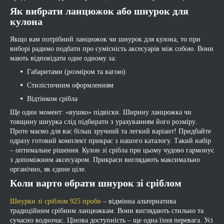
Як вибрати ланцюжок або шнурок для
кулона
Якщо вам потрібний ланцюжок чи шнурок для кулона, то при
виборі радимо подбати про сумісність аксесуарів між собою. Вони
мають відповідати одне одному за:
Габаритами (розміром та вагою)
Стилістичним оформленням
Відтінком срібла
Ще один момент: «вушко» підвіски. Ширину ланцюжка чи
товщину шнурка слід підбирати з урахуванням його розміру.
Проте маємо для вас більш зручний та легкий варіант! Придбайте
одразу готовий комплект прикрас з нашого каталогу. Такий набір
– оптимальне рішення. Кулон зі срібла при цьому чудово гармонує
з допоміжним аксесуаром. Прикраси виглядають максимально
органічно, як єдине ціле.
Коли варто обрати шнурок зі сріблом
Шнурки зі сріблом 925 проби
– відмінна альтернатива
традиційним срібним ланцюжкам. Вони виглядають стильно та
сучасно водночас. Цінова доступність – ще одна їхня перевага. Усі